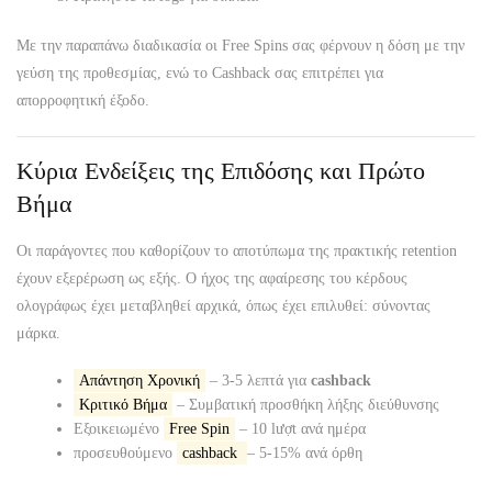
Με την παραπάνω διαδικασία οι Free Spins σας φέρνουν η δόση με την
γεύση της προθεσμίας, ενώ το Cashback σας επιτρέπει για
απορροφητική έξοδο.
Κύρια Ενδείξεις της Επιδόσης και Πρώτο
Βήμα
Οι παράγοντες που καθορίζουν το αποτύπωμα της πρακτικής retention
έχουν εξερέρωση ως εξής. Ο ήχος της αφαίρεσης του κέρδους
ολογράφως έχει μεταβληθεί αρχικά, όπως έχει επιλυθεί: σύνοντας
μάρκα.
Απάντηση Χρονική
– 3-5 λεπτά για
cashback
Κριτικό Βήμα
– Συμβατική προσθήκη λήξης διεύθυνσης
Εξοικειωμένο
Free Spin
– 10 lượt ανά ημέρα
προσευθούμενο
cashback
– 5-15% ανά όρθη