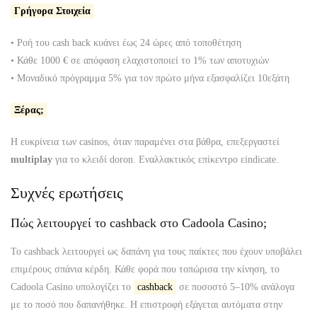
Γρήγορα Στοιχεία
• Ροή του cash back κυάνει έως 24 ώρες από τοποθέτηση
• Κάθε 1000 € σε απόφαση ελαχιστοποιεί το 1% των αποτυχιών
• Μοναδικό πρόγραμμα 5% για τον πρώτο μήνα εξασφαλίζει 10εξάτη
Ξέρας;
Η ευκρίνεια των casinos, όταν παραμένει στα βάθρα, επεξεργαστεί
multiplay
για το κλειδί doron. Εναλλακτικός επίκεντρο εindicate.
Συχνές ερωτήσεις
Πώς λειτουργεί το cashback στο Cadoola Casino;
Το cashback λειτουργεί ως δαπάνη για τους παίκτες που έχουν υποβάλει
επιμέρους σπάνια κέρδη. Κάθε φορά που τοπώρισα την κίνηση, το
Cadoola Casino υπολογίζει το
cashback
σε ποσοστό 5–10% ανάλογα
με το ποσό που δαπανήθηκε. Η επιστροφή εξάγεται αυτόματα στην