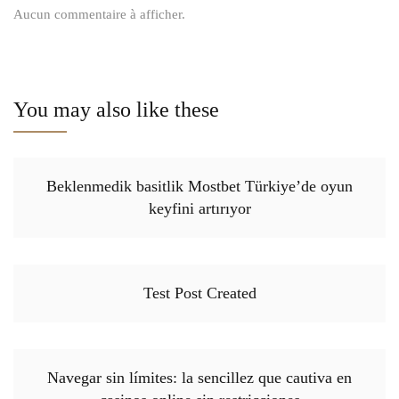
Aucun commentaire à afficher.
You may also like these
Beklenmedik basitlik Mostbet Türkiye’de oyun
keyfini artırıyor
Test Post Created
Navegar sin límites: la sencillez que cautiva en