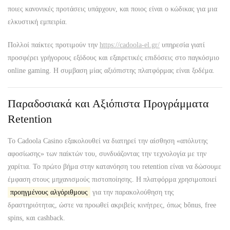
ποιες κανονικές προτάσεις υπάρχουν, και ποιος είναι ο κώδικας για μια
ελκυστική εμπειρία.
Πολλοί παίκτες προτιμούν την
https://cadoola-el.gr/
υπηρεσία γιατί
προσφέρει γρήγορους εξόδους και εξαιρετικές επιδόσεις στο παγκόσμιο
online gaming. Η συμβαση μίας αξιόπιστης πλατφόρμας είναι ξοδέμα.
Παραδοσιακά και Αξιόπιστα Προγράμματα
Retention
Το Cadoola Casino εξακολουθεί να διατηρεί την αίσθηση «απόλυτης
αφοσίωσης» των παίκτών του, συνδυάζοντας την τεχνολογία με την
χαρίτια. Το πρώτο βήμα στην κατανόηση του retention είναι να δώσουμε
έμφαση στους μηχανισμούς πιστοποίησης. Η πλατφόρμα χρησιμοποιεί
προηγμένους αλγόριθμους
για την παρακολούθηση της
δραστηριότητας, ώστε να προωθεί ακριβείς κινήτρες, όπως bônus, free
spins, και cashback.