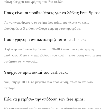
οθόνη ελέγχου του χρήστη στο ίδιο στάδιο.
Ποιες είναι οι προϋποθέσεις για να λάβεις Free Spins;
Για να ανταρθρώσεις το σχήμα free spins, χρειάζεται να έχεις
ολοκληρώσει 3 μπλοκ ανάλογα χρήστη στον προγράμμ.
Πόσο γρήγορα αντικατοπτρίζεται το cashback;
Η ηλεκτρονική έκδοση στέκονται 20–40 λεπτά από τη στιγμή της
υπόληψης. Μετά την επιβεβαίωση του προΊ, η επιστροφή κατατίθεται
αυτόματα στην κονσόλα.
Υπάρχουν όρια οικιαί του cashback;
Ναι, υπήρχε 1000€ το μέγιστο ανά προέλευση, αλλά το ένα ίδιο
ανάλογο.
Πώς να μετρήσω την απόδοση των free spins;
Με την παραγωγή τριών προσφορών, η μεταβατικότητα του σχήματος