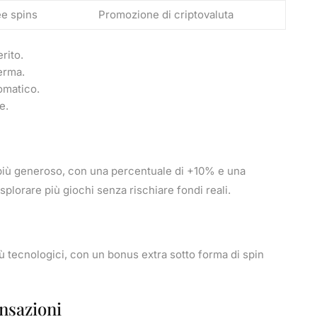
ee spins
Promozione di criptovaluta
rito.
ferma.
tomatico.
e.
il più generoso, con una percentuale di +10% e una
splorare più giochi senza rischiare fondi reali.
più tecnologici, con un bonus extra sotto forma di spin
ansazioni