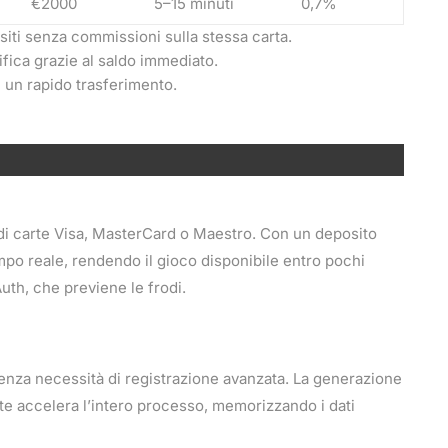
€2000
5–15 minuti
0,7%
siti senza commissioni sulla stessa carta.
rifica grazie al saldo immediato.
 un rapido trasferimento.
o di carte Visa, MasterCard o Maestro. Con un deposito
mpo reale, rendendo il gioco disponibile entro pochi
uth, che previene le frodi.
 senza necessità di registrazione avanzata. La generazione
te accelera l’intero processo, memorizzando i dati