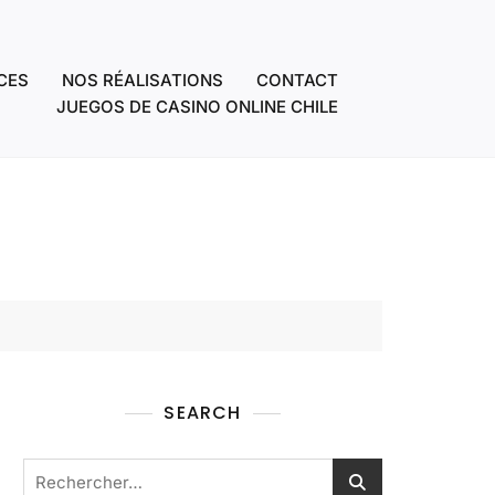
CES
NOS RÉALISATIONS
CONTACT
JUEGOS DE CASINO ONLINE CHILE
SEARCH