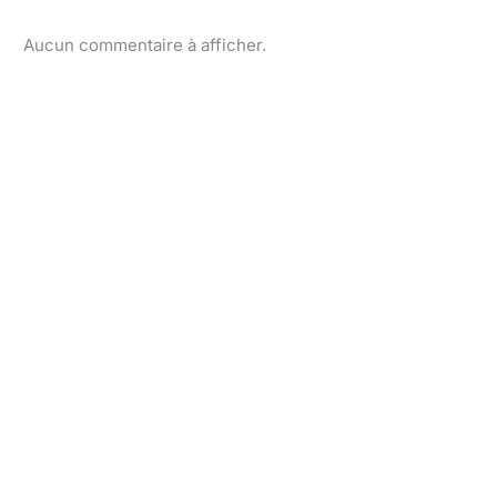
Aucun commentaire à afficher.