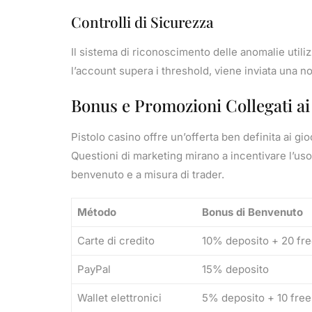
Controlli di Sicurezza
Il sistema di riconoscimento delle anomalie utili
l’account supera i threshold, viene inviata una no
Bonus e Promozioni Collegati a
Pistolo casino offre un’offerta ben definita ai g
Questioni di marketing mirano a incentivare l’uso
benvenuto e a misura di trader.
Método
Bonus di Benvenuto
Carte di credito
10% deposito + 20 fre
PayPal
15% deposito
Wallet elettronici
5% deposito + 10 free