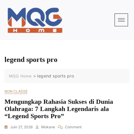
legend sports pro
>
legend sports pro
MQG Home
NON CLASSÉ
Mengungkap Rahasia Sukses di Dunia
Olahraga: 7 Langkah Legendaris ala
“Legend Sports Pro”
Juin 27, 2026
Mokane
Comment