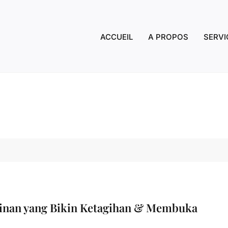
ACCUEIL
A PROPOS
SERVI
ainan yang Bikin Ketagihan & Membuka