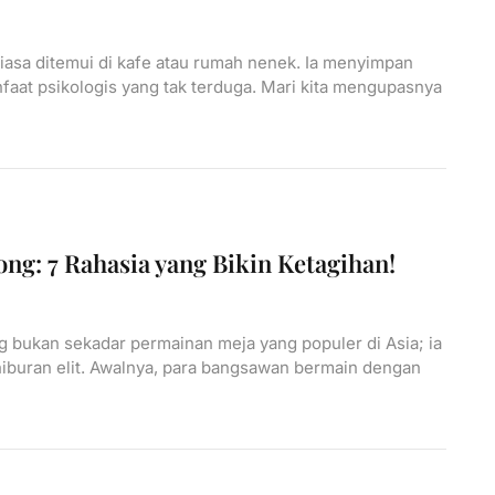
asa ditemui di kafe atau rumah nenek. Ia menyimpan
nfaat psikologis yang tak terduga. Mari kita mengupasnya
g: 7 Rahasia yang Bikin Ketagihan!
g bukan sekadar permainan meja yang populer di Asia; ia
 hiburan elit. Awalnya, para bangsawan bermain dengan