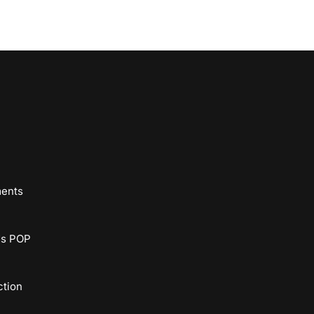
ments
nds POP
ction