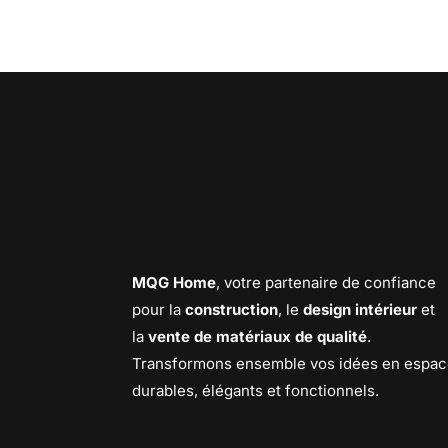
MQG Home
, votre partenaire de confiance
pour la
construction
, le
design intérieur
et
la
vente de matériaux de qualité
.
Transformons ensemble vos idées en espa
durables, élégants et fonctionnels.