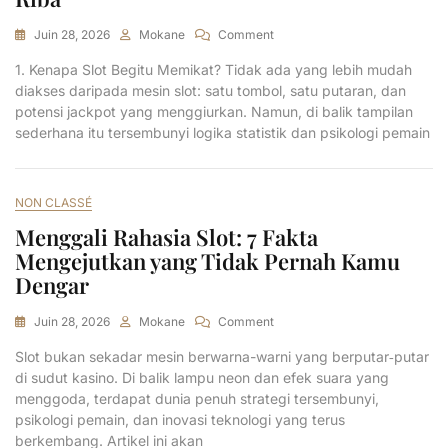
Juin 28, 2026
Mokane
Comment
1. Kenapa Slot Begitu Memikat? Tidak ada yang lebih mudah
diakses daripada mesin slot: satu tombol, satu putaran, dan
potensi jackpot yang menggiurkan. Namun, di balik tampilan
sederhana itu tersembunyi logika statistik dan psikologi pemain
NON CLASSÉ
Menggali Rahasia Slot: 7 Fakta
Mengejutkan yang Tidak Pernah Kamu
Dengar
Juin 28, 2026
Mokane
Comment
Slot bukan sekadar mesin berwarna-warni yang berputar‑putar
di sudut kasino. Di balik lampu neon dan efek suara yang
menggoda, terdapat dunia penuh strategi tersembunyi,
psikologi pemain, dan inovasi teknologi yang terus
berkembang. Artikel ini akan