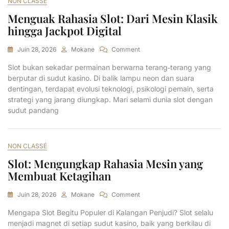
NON CLASSÉ
Menguak Rahasia Slot: Dari Mesin Klasik
hingga Jackpot Digital
Juin 28, 2026
Mokane
Comment
Slot bukan sekadar permainan berwarna terang‑terang yang
berputar di sudut kasino. Di balik lampu neon dan suara
dentingan, terdapat evolusi teknologi, psikologi pemain, serta
strategi yang jarang diungkap. Mari selami dunia slot dengan
sudut pandang
NON CLASSÉ
Slot: Mengungkap Rahasia Mesin yang
Membuat Ketagihan
Juin 28, 2026
Mokane
Comment
Mengapa Slot Begitu Populer di Kalangan Penjudi? Slot selalu
menjadi magnet di setiap sudut kasino, baik yang berkilau di