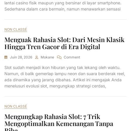
lantai casino fisik maupun yang bersinar di layar smartphone.
Sederhana dalam cara bermain, namun menawarkan sensasi
NON CLASSÉ
Menguak Rahasia Slot: Dari Mesin Klasik
Hingga Tren Gacor di Era Digital
Juin 28, 2026
Mokane
Comment
Slot sudah menjadi ikon hiburan yang tak lekang oleh waktu.
Namun, di balik gemerlap lampu neon dan suara berderak reel,
ada dinamika yang jarang dibahas. Artikel ini mengajak Anda
menelusuri evolusi slot, mengungkap strategi cerdas,
NON CLASSÉ
Mengungkap Rahasia Slot: 7 Trik
Mengoptimalkan Kemenangan Tanpa
Riba