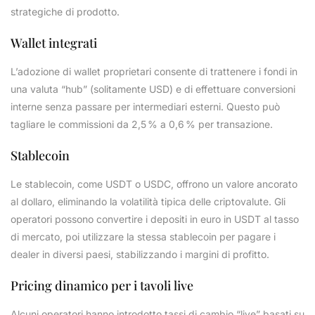
strategiche di prodotto.
Wallet integrati
L’adozione di wallet proprietari consente di trattenere i fondi in
una valuta “hub” (solitamente USD) e di effettuare conversioni
interne senza passare per intermediari esterni. Questo può
tagliare le commissioni da 2,5 % a 0,6 % per transazione.
Stablecoin
Le stablecoin, come USDT o USDC, offrono un valore ancorato
al dollaro, eliminando la volatilità tipica delle criptovalute. Gli
operatori possono convertire i depositi in euro in USDT al tasso
di mercato, poi utilizzare la stessa stablecoin per pagare i
dealer in diversi paesi, stabilizzando i margini di profitto.
Pricing dinamico per i tavoli live
Alcuni operatori hanno introdotto tassi di cambio “live” basati su