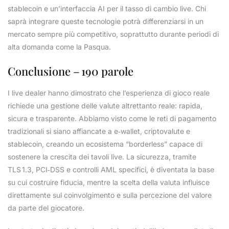
stablecoin e un’interfaccia AI per il tasso di cambio live. Chi
saprà integrare queste tecnologie potrà differenziarsi in un
mercato sempre più competitivo, soprattutto durante periodi di
alta domanda come la Pasqua.
Conclusione – 190 parole
I live dealer hanno dimostrato che l’esperienza di gioco reale
richiede una gestione delle valute altrettanto reale: rapida,
sicura e trasparente. Abbiamo visto come le reti di pagamento
tradizionali si siano affiancate a e‑wallet, criptovalute e
stablecoin, creando un ecosistema “borderless” capace di
sostenere la crescita dei tavoli live. La sicurezza, tramite
TLS 1.3, PCI‑DSS e controlli AML specifici, è diventata la base
su cui costruire fiducia, mentre la scelta della valuta influisce
direttamente sul coinvolgimento e sulla percezione del valore
da parte del giocatore.