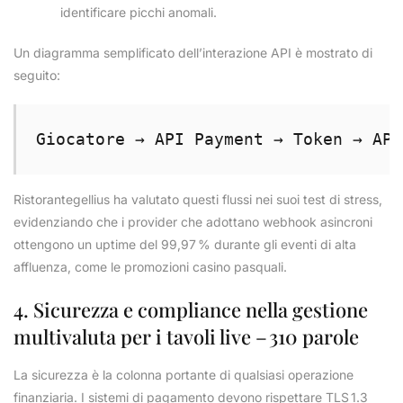
identificare picchi anomali.
Un diagramma semplificato dell’interazione API è mostrato di
seguito:
Ristorantegellius ha valutato questi flussi nei suoi test di stress,
evidenziando che i provider che adottano webhook asincroni
ottengono un uptime del 99,97 % durante gli eventi di alta
affluenza, come le promozioni casino pasquali.
4. Sicurezza e compliance nella gestione
multivaluta per i tavoli live – 310 parole
La sicurezza è la colonna portante di qualsiasi operazione
finanziaria. I sistemi di pagamento devono rispettare TLS 1.3