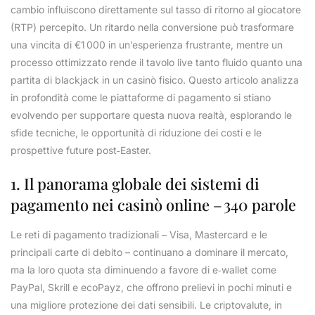
cambio influiscono direttamente sul tasso di ritorno al giocatore
(RTP) percepito. Un ritardo nella conversione può trasformare
una vincita di €1 000 in un’esperienza frustrante, mentre un
processo ottimizzato rende il tavolo live tanto fluido quanto una
partita di blackjack in un casinò fisico. Questo articolo analizza
in profondità come le piattaforme di pagamento si stiano
evolvendo per supportare questa nuova realtà, esplorando le
sfide tecniche, le opportunità di riduzione dei costi e le
prospettive future post‑Easter.
1. Il panorama globale dei sistemi di
pagamento nei casinò online – 340 parole
Le reti di pagamento tradizionali – Visa, Mastercard e le
principali carte di debito – continuano a dominare il mercato,
ma la loro quota sta diminuendo a favore di e‑wallet come
PayPal, Skrill e ecoPayz, che offrono prelievi in pochi minuti e
una migliore protezione dei dati sensibili. Le criptovalute, in