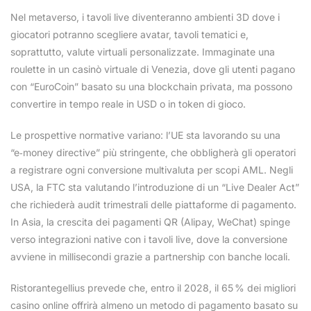
Nel metaverso, i tavoli live diventeranno ambienti 3D dove i
giocatori potranno scegliere avatar, tavoli tematici e,
soprattutto, valute virtuali personalizzate. Immaginate una
roulette in un casinò virtuale di Venezia, dove gli utenti pagano
con “EuroCoin” basato su una blockchain privata, ma possono
convertire in tempo reale in USD o in token di gioco.
Le prospettive normative variano: l’UE sta lavorando su una
“e‑money directive” più stringente, che obbligherà gli operatori
a registrare ogni conversione multivaluta per scopi AML. Negli
USA, la FTC sta valutando l’introduzione di un “Live Dealer Act”
che richiederà audit trimestrali delle piattaforme di pagamento.
In Asia, la crescita dei pagamenti QR (Alipay, WeChat) spinge
verso integrazioni native con i tavoli live, dove la conversione
avviene in millisecondi grazie a partnership con banche locali.
Ristorantegellius prevede che, entro il 2028, il 65 % dei migliori
casino online offrirà almeno un metodo di pagamento basato su