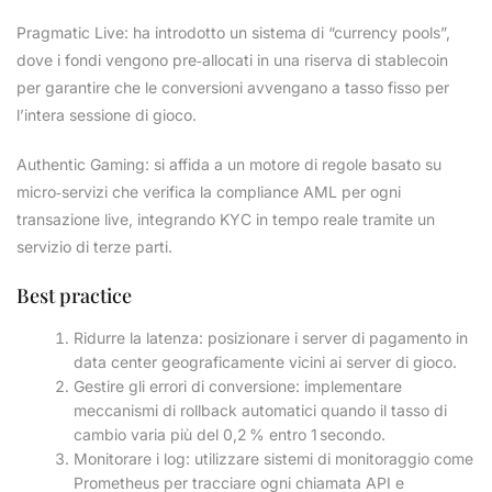
Pragmatic Live: ha introdotto un sistema di “currency pools”,
dove i fondi vengono pre‑allocati in una riserva di stablecoin
per garantire che le conversioni avvengano a tasso fisso per
l’intera sessione di gioco.
Authentic Gaming: si affida a un motore di regole basato su
micro‑servizi che verifica la compliance AML per ogni
transazione live, integrando KYC in tempo reale tramite un
servizio di terze parti.
Best practice
Ridurre la latenza: posizionare i server di pagamento in
data center geograficamente vicini ai server di gioco.
Gestire gli errori di conversione: implementare
meccanismi di rollback automatici quando il tasso di
cambio varia più del 0,2 % entro 1 secondo.
Monitorare i log: utilizzare sistemi di monitoraggio come
Prometheus per tracciare ogni chiamata API e