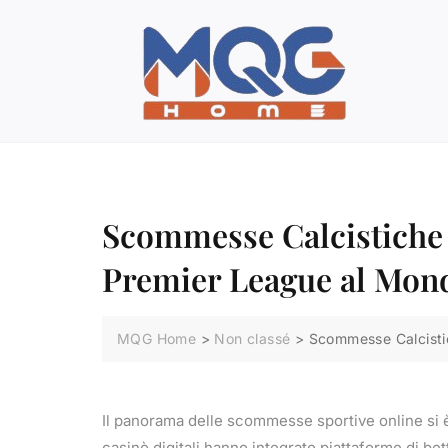
Scommesse Calcistiche 
Premier League al Mond
MQG Home
>
Non classé
>
Scommesse Calcistic
Il panorama delle scommesse sportive online si è
casinò digitali hanno integrato piattaforme di bet