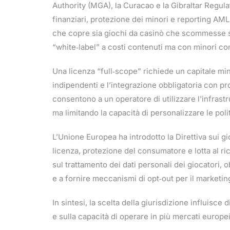
Authority (MGA), la Curacao e la Gibraltar Regula
finanziari, protezione dei minori e reporting AM
che copre sia giochi da casinò che scommesse sp
“white‑label” a costi contenuti ma con minori con
Una licenza “full‑scope” richiede un capitale mini
indipendenti e l’integrazione obbligatoria con prov
consentono a un operatore di utilizzare l’infrastru
ma limitando la capacità di personalizzare le pol
L’Unione Europea ha introdotto la Direttiva sui g
licenza, protezione del consumatore e lotta al ric
sul trattamento dei dati personali dei giocatori, 
e a fornire meccanismi di opt‑out per il marketin
In sintesi, la scelta della giurisdizione influisce
e sulla capacità di operare in più mercati europei