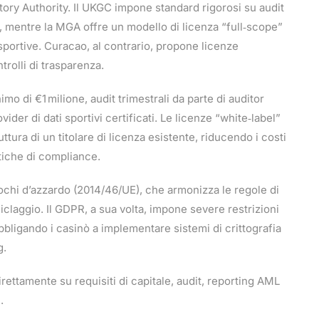
tory Authority. Il UKGC impone standard rigorosi su audit
L, mentre la MGA offre un modello di licenza “full‑scope”
ortive. Curacao, al contrario, propone licenze
trolli di trasparenza.
mo di €1 milione, audit trimestrali da parte di auditor
ider di dati sportivi certificati. Le licenze “white‑label”
ttura di un titolare di licenza esistente, riducendo i costi
itiche di compliance.
iochi d’azzardo (2014/46/UE), che armonizza le regole di
iclaggio. Il GDPR, a sua volta, impone severe restrizioni
obbligando i casinò a implementare sistemi di crittografia
g.
 direttamente su requisiti di capitale, audit, reporting AML
.