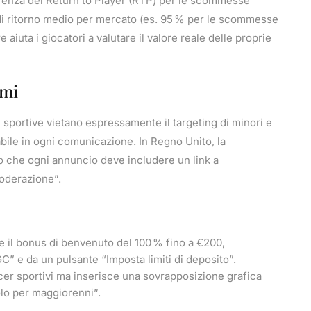
parenza del Return to Player (RTP) per le scommesse
di ritorno medio per mercato (es. 95 % per le scommesse
 aiuta i giocatori a valutare il valore reale delle proprie
rmi
portive vietano espressamente il targeting di minori e
sabile in ogni comunicazione. In Regno Unito, la
to che ogni annuncio deve includere un link a
oderazione”.
 il bonus di benvenuto del 100 % fino a €200,
 e da un pulsante “Imposta limiti di deposito”.
cer sportivi ma inserisce una sovrapposizione grafica
olo per maggiorenni”.