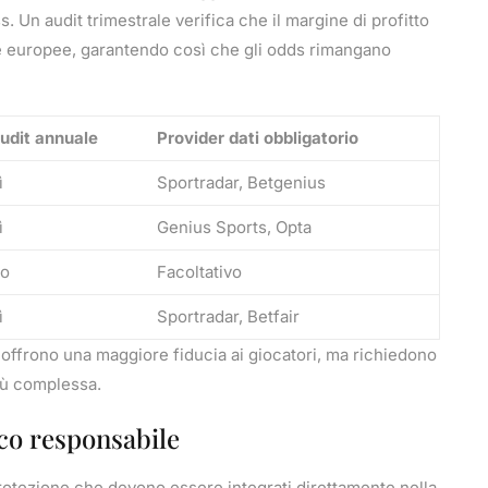
s. Un audit trimestrale verifica che il margine di profitto
ghe europee, garantendo così che gli odds rimangano
udit annuale
Provider dati obbligatorio
ì
Sportradar, Betgenius
ì
Genius Sports, Opta
o
Facoltativo
ì
Sportradar, Betfair
 offrono una maggiore fiducia ai giocatori, ma richiedono
iù complessa.
oco responsabile
otezione che devono essere integrati direttamente nella