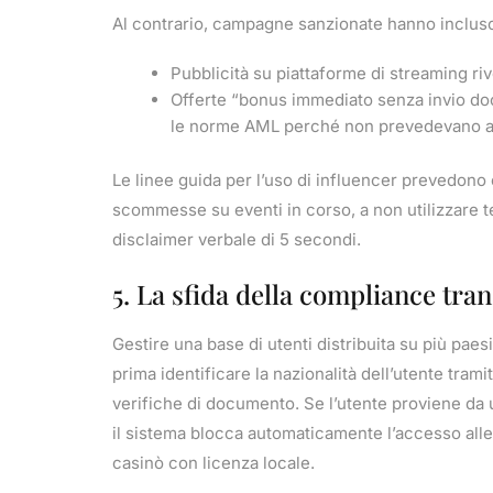
Al contrario, campagne sanzionate hanno inclus
Pubblicità su piattaforme di streaming rivol
Offerte “bonus immediato senza invio doc
le norme AML perché non prevedevano ad
Le linee guida per l’uso di influencer prevedono
scommesse su eventi in corso, a non utilizzare 
disclaimer verbale di 5 secondi.
5. La sfida della compliance tran
Gestire una base di utenti distribuita su più paes
prima identificare la nazionalità dell’utente trami
verifiche di documento. Se l’utente proviene da u
il sistema blocca automaticamente l’accesso all
casinò con licenza locale.