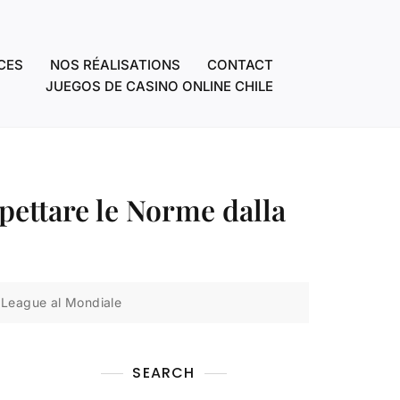
CES
NOS RÉALISATIONS
CONTACT
JUEGOS DE CASINO ONLINE CHILE
ettare le Norme dalla
 League al Mondiale
SEARCH