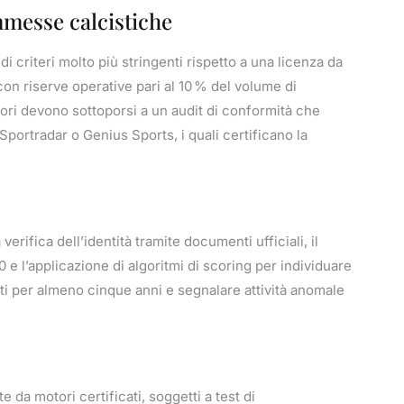
mmesse calcistiche
di criteri molto più stringenti rispetto a una licenza da
 con riserve operative pari al 10 % del volume di
ori devono sottoporsi a un audit di conformità che
Sportradar o Genius Sports, i quali certificano la
rifica dell’identità tramite documenti ufficiali, il
 e l’applicazione di algoritmi di scoring per individuare
ati per almeno cinque anni e segnalare attività anomale
 da motori certificati, soggetti a test di