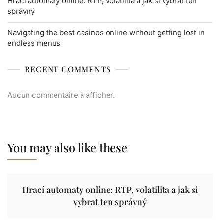
Hrací automaty online: RTP, volatilita a jak si vybrat ten
správný
Navigating the best casinos online without getting lost in
endless menus
RECENT COMMENTS
Aucun commentaire à afficher.
You may also like these
Hrací automaty online: RTP, volatilita a jak si
vybrat ten správný