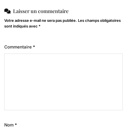
Laisser un commentaire
Votre adresse e-mail ne sera pas publiée.
Les champs obligatoires
sont indiqués avec
*
Commentaire
*
Nom
*