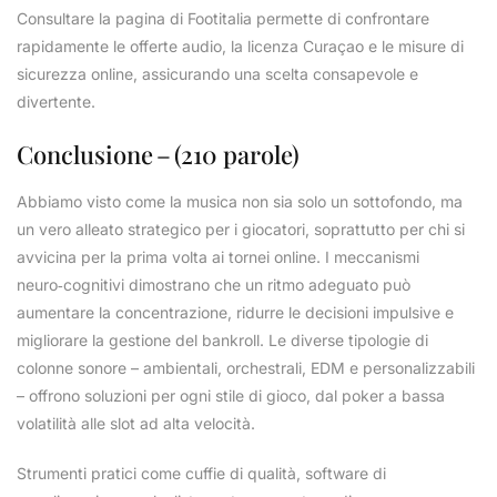
Consultare la pagina di Footitalia permette di confrontare
rapidamente le offerte audio, la licenza Curaçao e le misure di
sicurezza online, assicurando una scelta consapevole e
divertente.
Conclusione – (210 parole)
Abbiamo visto come la musica non sia solo un sottofondo, ma
un vero alleato strategico per i giocatori, soprattutto per chi si
avvicina per la prima volta ai tornei online. I meccanismi
neuro‑cognitivi dimostrano che un ritmo adeguato può
aumentare la concentrazione, ridurre le decisioni impulsive e
migliorare la gestione del bankroll. Le diverse tipologie di
colonne sonore – ambientali, orchestrali, EDM e personalizzabili
– offrono soluzioni per ogni stile di gioco, dal poker a bassa
volatilità alle slot ad alta velocità.
Strumenti pratici come cuffie di qualità, software di