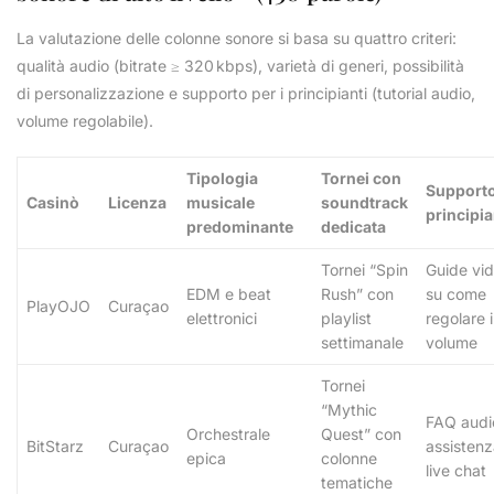
La valutazione delle colonne sonore si basa su quattro criteri:
qualità audio (bitrate ≥ 320 kbps), varietà di generi, possibilità
di personalizzazione e supporto per i principianti (tutorial audio,
volume regolabile).
Tipologia
Tornei con
Support
Casinò
Licenza
musicale
soundtrack
principia
predominante
dedicata
Tornei “Spin
Guide vi
EDM e beat
Rush” con
su come
PlayOJO
Curaçao
elettronici
playlist
regolare i
settimanale
volume
Tornei
“Mythic
FAQ audi
Orchestrale
Quest” con
BitStarz
Curaçao
assisten
epica
colonne
live chat
tematiche