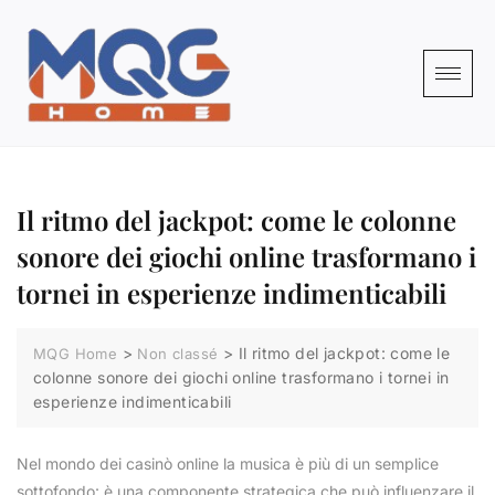
Il ritmo del jackpot: come le colonne
sonore dei giochi online trasformano i
tornei in esperienze indimenticabili
>
>
Il ritmo del jackpot: come le
MQG Home
Non classé
colonne sonore dei giochi online trasformano i tornei in
esperienze indimenticabili
Nel mondo dei casinò online la musica è più di un semplice
sottofondo: è una componente strategica che può influenzare il