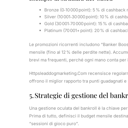
Bronze (0‑10 000 point): 5 % di cashback 
Silver (10 001‑30 000 point): 10 % di cash
Gold (30 001‑70 000 point): 15 % di cashbac
Platinum (70 001+ point): 20 % di cashbac
Le promozioni ricorrenti includono “Banker Boos
mensile (fino al 12 % delle perdite nette). Accum
brevi ma frequenti, perché ogni mano conta per i
Httpsleaddogmarketing.Com recensisce regolarm
offrono il miglior rapporto tra punti guadagnati e
5. Strategie di gestione del ban
Una gestione oculata del bankroll è la chiave per 
Prima di tutto, definisci il budget mensile destin
“sessioni di gioco puro”.