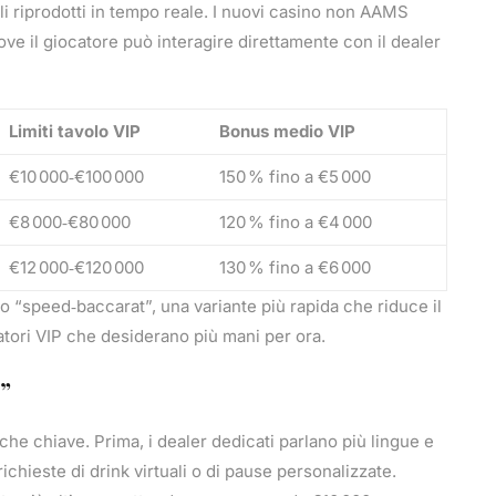
li riprodotti in tempo reale. I nuovi casino non AAMS
ove il giocatore può interagire direttamente con il dealer
Limiti tavolo VIP
Bonus medio VIP
€10 000‑€100 000
150 % fino a €5 000
€8 000‑€80 000
120 % fino a €4 000
€12 000‑€120 000
130 % fino a €6 000
to “speed‑baccarat”, una variante più rapida che riduce il
atori VIP che desiderano più mani per ora.
”
iche chiave. Prima, i dealer dedicati parlano più lingue e
chieste di drink virtuali o di pause personalizzate.