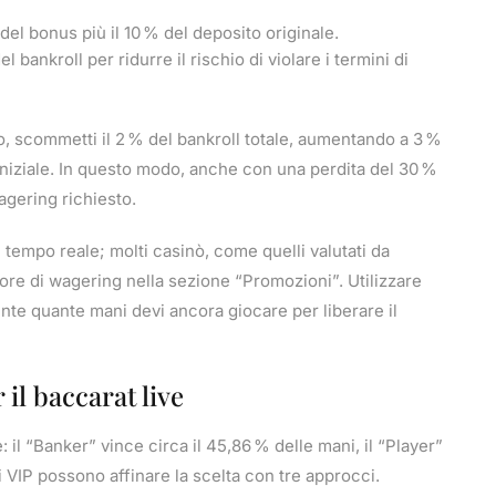
del bonus più il 10 % del deposito originale.
 bankroll per ridurre il rischio di violare i termini di
o, scommetti il 2 % del bankroll totale, aumentando a 3 %
 iniziale. In questo modo, anche con una perdita del 30 %
agering richiesto.
 tempo reale; molti casinò, come quelli valutati da
re di wagering nella sezione “Promozioni”. Utilizzare
te quante mani devi ancora giocare per liberare il
 il baccarat live
 il “Banker” vince circa il 45,86 % delle mani, il “Player”
ori VIP possono affinare la scelta con tre approcci.