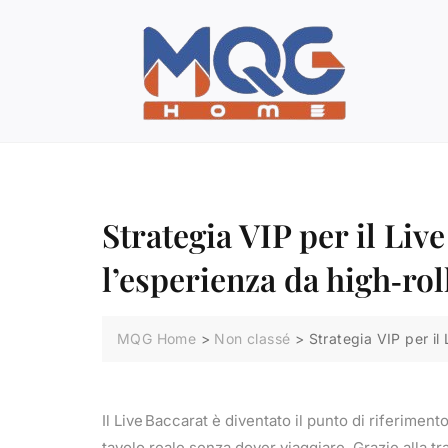
Strategia VIP per il Li
l’esperienza da high‑rol
MQG Home
>
Non classé
>
Strategia VIP per il
Il Live Baccarat è diventato il punto di riferime
tavolo reale senza dover viaggiare. Grazie alla tr