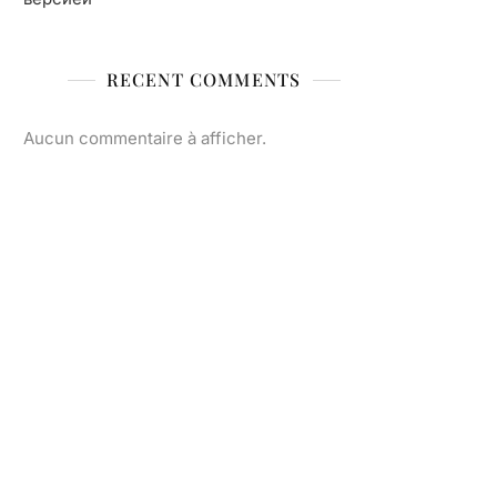
RECENT COMMENTS
Aucun commentaire à afficher.