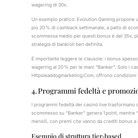
wagering di 30x.
Un esempio pratico: Evolution Gaming propone 
più 20 % di cashback settimanale, a patto di scom
scommessa medio per questi bonus è del 35x, più 
strategia di bankroll ben definita.
È importante leggere le clausole: i bonus spesso 
wagering al 20 % per le mani “Banker”. Solo i casi
Httpsleaddogmarketing.Com, offrono condizioni tr
4. Programmi fedeltà e promozio
I programmi fedeltà dei casinò live trasformano o
scommesso su “Banker” genera 1 point, mentre “P
mensili, con premi che vanno da crediti bonus a in
Esempio di struttura tier‑based