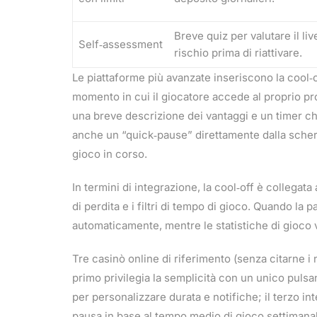
Breve quiz per valutare il live
Self‑assessment
rischio prima di riattivare.
Le piattaforme più avanzate inseriscono la cool‑o
momento in cui il giocatore accede al proprio pr
una breve descrizione dei vantaggi e un timer che
anche un “quick‑pause” direttamente dalla scher
gioco in corso.
In termini di integrazione, la cool‑off è collegata a
di perdita e i filtri di tempo di gioco. Quando la 
automaticamente, mentre le statistiche di gioco 
Tre casinò online di riferimento (senza citarne i
primo privilegia la semplicità con un unico pulsa
per personalizzare durata e notifiche; il terzo in
pausa in base al tempo medio di gioco settimanale