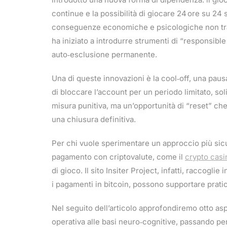
continue e la possibilità di giocare 24 ore su 24 
conseguenze economiche e psicologiche non tras
ha iniziato a introdurre strumenti di “responsible 
auto‑esclusione permanente.
Una di queste innovazioni è la cool‑off, una pa
di bloccare l’account per un periodo limitato, sol
misura punitiva, ma un’opportunità di “reset” che
una chiusura definitiva.
Per chi vuole sperimentare un approccio più sic
pagamento con criptovalute, come il
crypto casi
di gioco. Il sito Insiter Project, infatti, raccogli
i pagamenti in bitcoin, possono supportare pratic
Nel seguito dell’articolo approfondiremo otto aspe
operativa alle basi neuro‑cognitive, passando per