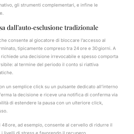
rmativo, gli strumenti complementari, e infine le
e.
rsa dall’auto‑esclusione tradizionale
he consente al giocatore di bloccare l’accesso al
rminato, tipicamente compreso tra 24 ore e 30 giorni. A
 richiede una decisione irrevocabile e spesso comporta
ibile: al termine del periodo il conto si riattiva
atiche.
a con un semplice click su un pulsante dedicato all’interno
nferma la decisione e riceve una notifica di conferma via
lità di estendere la pausa con un ulteriore click,
sso.
 48 ore, ad esempio, consente al cervello di ridurre il
i livelli di stress e favorendo il recupero