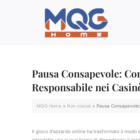
Pausa Consapevole: Com
Responsabile nei Casin
MQG Home
>
Non classé
>
Pausa Consapevole: 
Il gioco d’azzardo online ha trasformato il modo 
introdotto una nuova forma di dipendenza: il gioc