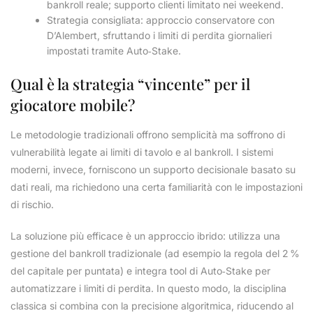
bankroll reale; supporto clienti limitato nei weekend.
Strategia consigliata: approccio conservatore con
D’Alembert, sfruttando i limiti di perdita giornalieri
impostati tramite Auto‑Stake.
Qual è la strategia “vincente” per il
giocatore mobile?
Le metodologie tradizionali offrono semplicità ma soffrono di
vulnerabilità legate ai limiti di tavolo e al bankroll. I sistemi
moderni, invece, forniscono un supporto decisionale basato su
dati reali, ma richiedono una certa familiarità con le impostazioni
di rischio.
La soluzione più efficace è un approccio ibrido: utilizza una
gestione del bankroll tradizionale (ad esempio la regola del 2 %
del capitale per puntata) e integra tool di Auto‑Stake per
automatizzare i limiti di perdita. In questo modo, la disciplina
classica si combina con la precisione algoritmica, riducendo al