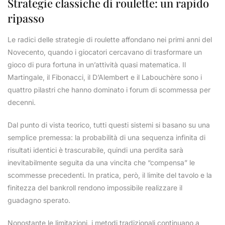
Strategie classiche di roulette: un rapido
ripasso
Le radici delle strategie di roulette affondano nei primi anni del
Novecento, quando i giocatori cercavano di trasformare un
gioco di pura fortuna in un’attività quasi matematica. Il
Martingale, il Fibonacci, il D’Alembert e il Labouchère sono i
quattro pilastri che hanno dominato i forum di scommessa per
decenni.
Dal punto di vista teorico, tutti questi sistemi si basano su una
semplice premessa: la probabilità di una sequenza infinita di
risultati identici è trascurabile, quindi una perdita sarà
inevitabilmente seguita da una vincita che “compensa” le
scommesse precedenti. In pratica, però, il limite del tavolo e la
finitezza del bankroll rendono impossibile realizzare il
guadagno sperato.
Nonostante le limitazioni, i metodi tradizionali continuano a