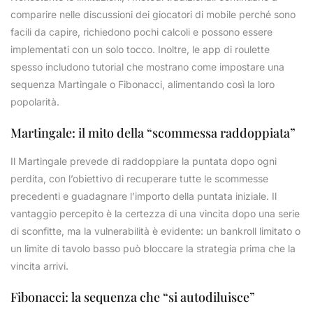
comparire nelle discussioni dei giocatori di mobile perché sono
facili da capire, richiedono pochi calcoli e possono essere
implementati con un solo tocco. Inoltre, le app di roulette
spesso includono tutorial che mostrano come impostare una
sequenza Martingale o Fibonacci, alimentando così la loro
popolarità.
Martingale: il mito della “scommessa raddoppiata”
Il Martingale prevede di raddoppiare la puntata dopo ogni
perdita, con l’obiettivo di recuperare tutte le scommesse
precedenti e guadagnare l’importo della puntata iniziale. Il
vantaggio percepito è la certezza di una vincita dopo una serie
di sconfitte, ma la vulnerabilità è evidente: un bankroll limitato o
un limite di tavolo basso può bloccare la strategia prima che la
vincita arrivi.
Fibonacci: la sequenza che “si autodiluisce”