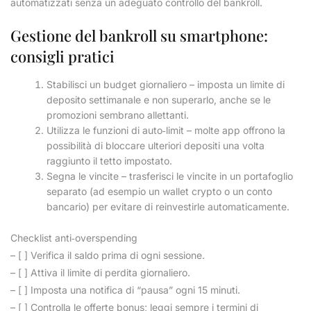
automatizzati senza un adeguato controllo del bankroll.
Gestione del bankroll su smartphone:
consigli pratici
Stabilisci un budget giornaliero – imposta un limite di
deposito settimanale e non superarlo, anche se le
promozioni sembrano allettanti.
Utilizza le funzioni di auto‑limit – molte app offrono la
possibilità di bloccare ulteriori depositi una volta
raggiunto il tetto impostato.
Segna le vincite – trasferisci le vincite in un portafoglio
separato (ad esempio un wallet crypto o un conto
bancario) per evitare di reinvestirle automaticamente.
Checklist anti‑overspending
– [ ] Verifica il saldo prima di ogni sessione.
– [ ] Attiva il limite di perdita giornaliero.
– [ ] Imposta una notifica di “pausa” ogni 15 minuti.
– [ ] Controlla le offerte bonus; leggi sempre i termini di