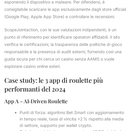
esponendo il dispositivo a malware. Per difendersi, è
consigliabile scaricare le app esclusivamente dagli store ufficiali
(Google Play, Apple App Store) e controllare le recensioni.
ScopeJointaction, con le sue valutazioni indipendenti, è un
punto di riferimento per identificare operatori affidabili. Il sito
verifica le certificazioni, la trasparenza delle politiche di gioco
responsabile e la presenza di audit esterni, fornendo così una
guida sicura per chi cerca un casino senza AAMS o vuole
esplorare casino online esteri.
Case study: le 3 app di roulette più
performanti del 2024
App A – AI‑Driven Roulette
Punti di forza: algoritmo Bet‑Smart con aggiornamento
in tempo reale, tassi di vincita +2 % rispetto alla media
di settore, supporto per wallet crypto.