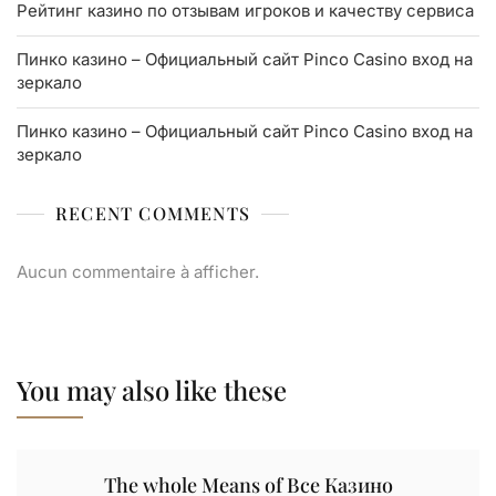
Рейтинг казино по отзывам игроков и качеству сервиса
Пинко казино – Официальный сайт Pinco Casino вход на
зеркало
Пинко казино – Официальный сайт Pinco Casino вход на
зеркало
RECENT COMMENTS
Aucun commentaire à afficher.
You may also like these
The whole Means of Все Казино