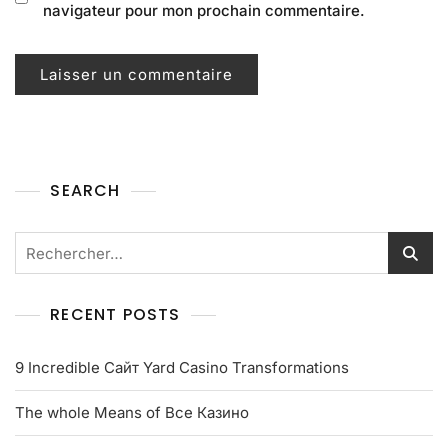
navigateur pour mon prochain commentaire.
SEARCH
RECENT POSTS
9 Incredible Сайт Yard Casino Transformations
The whole Means of Все Казино