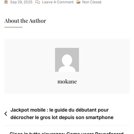
Sep 29, 2025
Leave A Comment
Non Classé
About the Author
mokane
Jackpot mobile : le guide du débutant pour
décrocher le gros lot depuis son smartphone