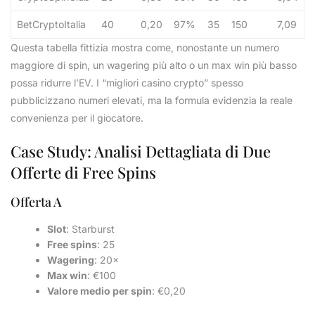
BetCryptoItalia
40
0,20
97%
35
150
7,09
Questa tabella fittizia mostra come, nonostante un numero
maggiore di spin, un wagering più alto o un max win più basso
possa ridurre l’EV. I “migliori casino crypto” spesso
pubblicizzano numeri elevati, ma la formula evidenzia la reale
convenienza per il giocatore.
Case Study: Analisi Dettagliata di Due
Offerte di Free Spins
Offerta A
Slot
: Starburst
Free spins
: 25
Wagering
: 20×
Max win
: €100
Valore medio per spin
: €0,20