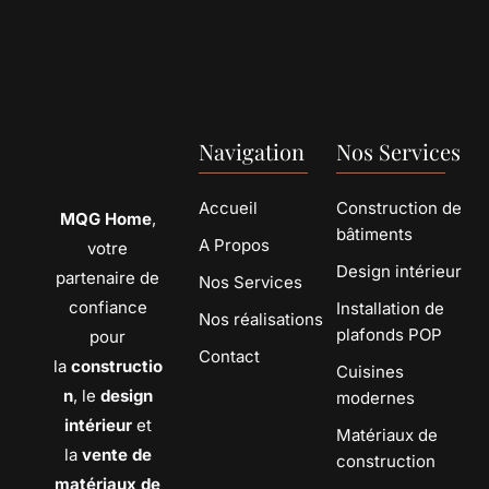
Navigation
Nos Services
Accueil
Construction de
MQG Home
,
bâtiments
A Propos
votre
Design intérieur
partenaire de
Nos Services
confiance
Installation de
Nos réalisations
plafonds POP
pour
Contact
la
constructio
Cuisines
n
, le
design
modernes
intérieur
et
Matériaux de
la
vente de
construction
matériaux de