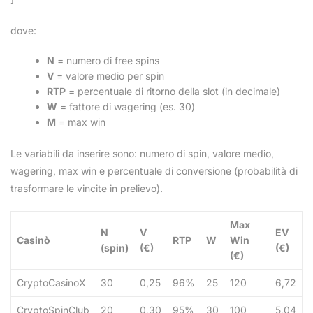
dove:
N
= numero di free spins
V
= valore medio per spin
RTP
= percentuale di ritorno della slot (in decimale)
W
= fattore di wagering (es. 30)
M
= max win
Le variabili da inserire sono: numero di spin, valore medio,
wagering, max win e percentuale di conversione (probabilità di
trasformare le vincite in prelievo).
Max
N
V
EV
Casinò
RTP
W
Win
(spin)
(€)
(€)
(€)
CryptoCasinoX
30
0,25
96%
25
120
6,72
CryptoSpinClub
20
0,30
95%
30
100
5,04