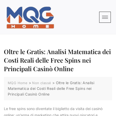
Oltre le Gratis: Analisi Matematica dei
Costi Reali delle Free Spins nei
Principali Casinò Online
>
>
Oltre le Gratis: Analisi
MQG Home
Non classé
Matematica dei Costi Reali delle Free Spins nei
Principali Casinò Online
Le free spins sono diventate il biglietto da visita dei casinò
online: un’arma di marketing che attira nuovi giocatori e