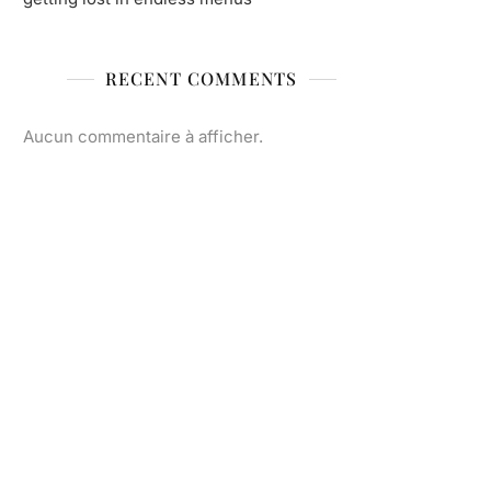
RECENT COMMENTS
Aucun commentaire à afficher.