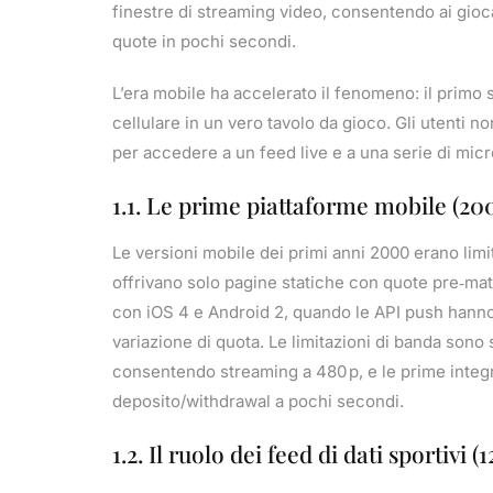
finestre di streaming video, consentendo ai giocat
quote in pochi secondi.
L’era mobile ha accelerato il fenomeno: il prim
cellulare in un vero tavolo da gioco. Gli utenti 
per accedere a un feed live e a una serie di micr
1.1. Le prime piattaforme mobile (20
Le versioni mobile dei primi anni 2000 erano li
offrivano solo pagine statiche con quote pre‑match
con iOS 4 e Android 2, quando le API push hanno 
variazione di quota. Le limitazioni di banda sono 
consentendo streaming a 480 p, e le prime integraz
deposito/withdrawal a pochi secondi.
1.2. Il ruolo dei feed di dati sportivi (