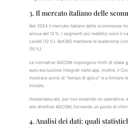
3. Il mercato italiano delle sco
Nel 2024 il mercato italiano delle scommesse mob
annua del 12 %. I segmenti più redditizi sono il ca
cavalli (12 %). Bet365 mantiene la leadership con
(15 %).
Le normative AGCOM impongono limiti di stake gior
auto‑esclusione integrati nelle app. Inoltre, il C
mostrare avvisi di “tempo di gioco” e a limitare
iniziale.
Hostariaducale, pur non essendo un operatore, el
alle direttive AGCOM, fornendo un punto di riferim
4. Analisi dei dati: quali statist