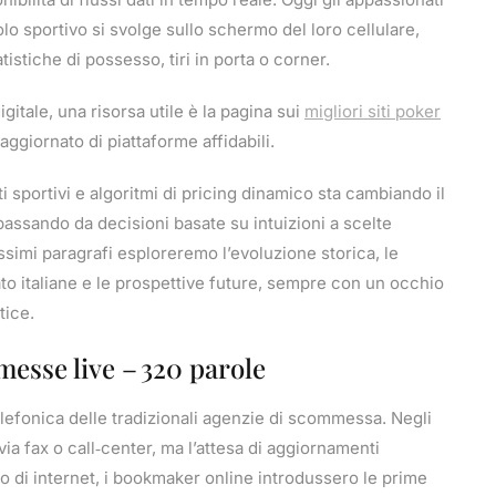
o sportivo si svolge sullo schermo del loro cellulare,
tistiche di possesso, tiri in porta o corner.
gitale, una risorsa utile è la pagina sui
migliori siti poker
ggiornato di piattaforme affidabili.
i sportivi e algoritmi di pricing dinamico sta cambiando il
passando da decisioni basate su intuizioni a scelte
ossimi paragrafi esploreremo l’evoluzione storica, le
to italiane e le prospettive future, sempre con un occhio
tice.
messe live – 320 parole
fonica delle tradizionali agenzie di scommessa. Negli
via fax o call‑center, ma l’attesa di aggiornamenti
to di internet, i bookmaker online introdussero le prime