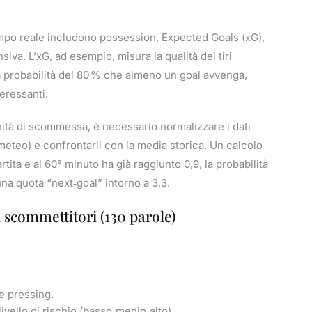
empo reale includono possession, Expected Goals (xG),
siva. L’xG, ad esempio, misura la qualità dei tiri
una probabilità del 80 % che almeno un goal avvenga,
eressanti.
nità di scommessa, è necessario normalizzare i dati
meteo) e confrontarli con la media storica. Un calcolo
tita e al 60° minuto ha già raggiunto 0,9, la probabilità
una quota “next‑goal” intorno a 3,3.
 scommettitori (130 parole)
e pressing.
ivello di rischio (basso‑medio‑alto).