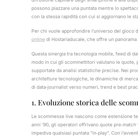
possono piazzare una puntata mentre lo spettacol
con la stessa rapidità con cui si aggiornano le sta
Per chi vuole approfondire l’universo del gioco di
online
di Hostariaducale, che offre un panorama a
Questa sinergia tra tecnologia mobile, feed di dat
modo in cui gli scommettitori valutano le quote, 
supportate da analisi statistiche precise. Nei pr
architetture tecnologiche, le dinamiche di merca
di data‑journalist verso numeri, trend e best prac
1. Evoluzione storica delle scom
Le scommesse live nascono come estensione tele
anni ’90, gli operatori offrivano quote pre‑match 
impediva qualsiasi puntata “in‑play”. Con l’avven