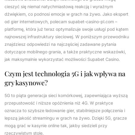
cieszyć się niemal natychmiastową reakcją i wyraźnym
dźwiękiem, co podnosi emocje w grach na żywo. Jako ekspert
od gier internetowych, polecam supabet-casino-pl.com –
platformę, która już teraz optymalizuje swoje usługi pod kątem
najnowszej infrastruktury sieciowej. W poniższym przewodniku
znajdziesz odpowiedzi na najczęściej zadawane pytania
dotyczące mobilnego grania, a także praktyczne wskazówki,
jak maksymalnie wykorzystać możliwości Supabet Casino.
Czym jest technologia 5G i jak wpływa na
gry kasynowe?
5G to piąta generacja sieci komórkowej, zapewniająca wyższą
przepustowość i niższe opóźnienia niż 4G. W praktyce
oznacza to szybsze ładowanie gier, stabilniejsze połączenia i
lepszą jakość streamingu w grach na żywo. Dzięki 5G, gracze
mogą grać w kasynie online tak, jakby siedzieli przy
rzeczywistym stole.