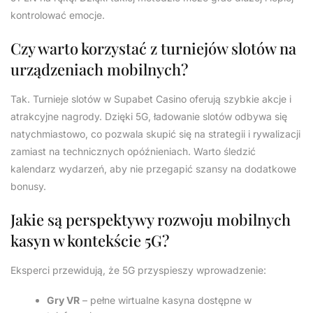
kontrolować emocje.
Czy warto korzystać z turniejów slotów na
urządzeniach mobilnych?
Tak. Turnieje slotów w Supabet Casino oferują szybkie akcje i
atrakcyjne nagrody. Dzięki 5G, ładowanie slotów odbywa się
natychmiastowo, co pozwala skupić się na strategii i rywalizacji
zamiast na technicznych opóźnieniach. Warto śledzić
kalendarz wydarzeń, aby nie przegapić szansy na dodatkowe
bonusy.
Jakie są perspektywy rozwoju mobilnych
kasyn w kontekście 5G?
Eksperci przewidują, że 5G przyspieszy wprowadzenie:
Gry VR
– pełne wirtualne kasyna dostępne w