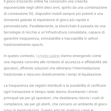
Il gioco d’azzardo online ha conosciuto una crescita
esponenziale negli ultimi dieci anni, spinto da una combinazione
di connessione 5G, dispositivi mobili sempre più potenti e una
domanda globale di esperienze di gioco più rapide e
personalizzate. Parallelamente, la blockchain è passata da una
tecnologia di nicchia a un’infrastruttura consolidata, capace di
garantire trasparenza, immutabilità e tracciabilità in settori
tradizionalmente opachi.
In questo contesto, i
crypto casino
stanno emergendo come
una risposta concreta alle richieste di sicurezza e affidabilità dei
giocatori, offrendo soluzioni che eliminano l’intermediazione
tradizionale e riducono drasticamente i tempi di liquidazione.
La trasparenza dei registri distribuiti e la possibilità di verificare
ogni transazione in tempo reale stanno diventando i driver
principali sia per gli operatori, che desiderano ridurre i costi di
compliance, sia per gli utenti, che cercano un ambiente di gioco
privo di manipolazioni. Questo articolo analizza come le