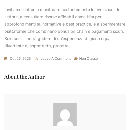
Invitiamo i lettori a monitorare costantemente le evoluzioni del
settore, a consultare risorse affidabili come Him per
approfondimenti su normative e best practice, e a sperimentare
piattaforme che combinano bonus on‑chain e pagamenti sicuri.
Solo così si potrà godere di un’esperienza di gioco equa,
divertente e, soprattutto, protetta.
Oct 26, 2025
Leave A Comment
Non Classé
About the Author