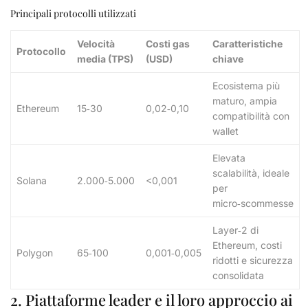
Principali protocolli utilizzati
Velocità
Costi gas
Caratteristiche
Protocollo
media (TPS)
(USD)
chiave
Ecosistema più
maturo, ampia
Ethereum
15‑30
0,02‑0,10
compatibilità con
wallet
Elevata
scalabilità, ideale
Solana
2.000‑5.000
<0,001
per
micro‑scommesse
Layer‑2 di
Ethereum, costi
Polygon
65‑100
0,001‑0,005
ridotti e sicurezza
consolidata
2. Piattaforme leader e il loro approccio ai