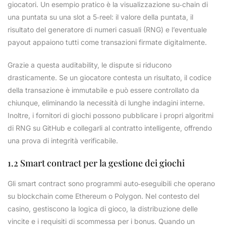
giocatori. Un esempio pratico è la visualizzazione su‑chain di
una puntata su una slot a 5‑reel: il valore della puntata, il
risultato del generatore di numeri casuali (RNG) e l’eventuale
payout appaiono tutti come transazioni firmate digitalmente.
Grazie a questa auditability, le dispute si riducono
drasticamente. Se un giocatore contesta un risultato, il codice
della transazione è immutabile e può essere controllato da
chiunque, eliminando la necessità di lunghe indagini interne.
Inoltre, i fornitori di giochi possono pubblicare i propri algoritmi
di RNG su GitHub e collegarli al contratto intelligente, offrendo
una prova di integrità verificabile.
1.2 Smart contract per la gestione dei giochi
Gli smart contract sono programmi auto‑eseguibili che operano
su blockchain come Ethereum o Polygon. Nel contesto del
casino, gestiscono la logica di gioco, la distribuzione delle
vincite e i requisiti di scommessa per i bonus. Quando un