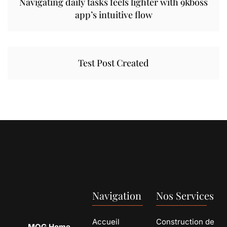
Navigating daily tasks feels lighter with 9kboss
app’s intuitive flow
Test Post Created
Navigation
Nos Services
Accueil
Construction de
MQG Home
,