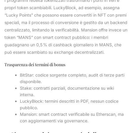
I programmi fedeltà tokenizzati trasformano i punti in veri e
propri token scambiabili. LuckyBlock, ad esempio, assegna
“Lucky Points” che possono essere convertiti in NFT con premi
speciali, ma il processo di conversione è gestito da un backend
centralizzato, limitando la verificabilità. Mansion offre invece un
token “MANS” con smart contract pubblico: i membri
guadagnano un 0,5 % di cashback giornaliero in MANS, che
può essere scambiato su exchange decentralizzati.
Trasparenza dei termini di bonus
BitStar: codice sorgente completo, audit di terze parti
disponibile.
Stake: contratti parziali, documentazione su wiki
interna.
LuckyBlock: termini descritti in PDF, nessun codice
pubblico.
Mansion: smart contract verificabile su Etherscan, ma
con aggiornamenti via governance.