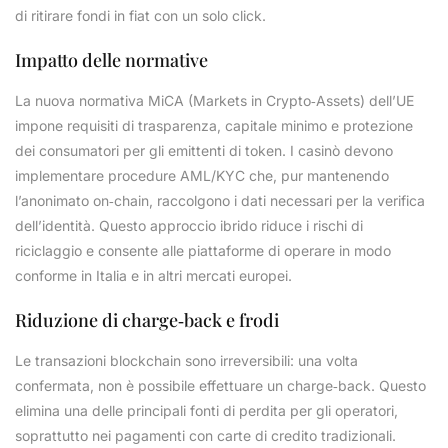
di ritirare fondi in fiat con un solo click.
Impatto delle normative
La nuova normativa MiCA (Markets in Crypto‑Assets) dell’UE
impone requisiti di trasparenza, capitale minimo e protezione
dei consumatori per gli emittenti di token. I casinò devono
implementare procedure AML/KYC che, pur mantenendo
l’anonimato on‑chain, raccolgono i dati necessari per la verifica
dell’identità. Questo approccio ibrido riduce i rischi di
riciclaggio e consente alle piattaforme di operare in modo
conforme in Italia e in altri mercati europei.
Riduzione di charge‑back e frodi
Le transazioni blockchain sono irreversibili: una volta
confermata, non è possibile effettuare un charge‑back. Questo
elimina una delle principali fonti di perdita per gli operatori,
soprattutto nei pagamenti con carte di credito tradizionali.