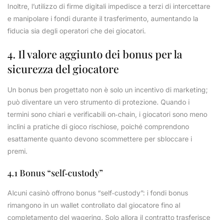
Inoltre, l’utilizzo di firme digitali impedisce a terzi di intercettare
e manipolare i fondi durante il trasferimento, aumentando la
fiducia sia degli operatori che dei giocatori.
4. Il valore aggiunto dei bonus per la
sicurezza del giocatore
Un bonus ben progettato non è solo un incentivo di marketing;
può diventare un vero strumento di protezione. Quando i
termini sono chiari e verificabili on‑chain, i giocatori sono meno
inclini a pratiche di gioco rischiose, poiché comprendono
esattamente quanto devono scommettere per sbloccare i
premi.
4.1 Bonus “self‑custody”
Alcuni casinò offrono bonus “self‑custody”: i fondi bonus
rimangono in un wallet controllato dal giocatore fino al
completamento del wagering. Solo allora il contratto trasferisce