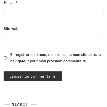
E-mail
*
Site web
Enregistrer mon nom, mon e-mail et mon site dans le
navigateur pour mon prochain commentaire.
SEARCH