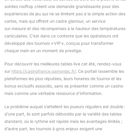
soirées rooftop créent une demande grandissante pour des
expériences de jeu qui ne se limitent pas à la simple action des
cartes, mais qui offrent un cadre glamour, un service
sur‑mesure et des récompenses à la hauteur des températures
caniculaires. C’est dans ce contexte que les opérateurs ont
développé des tournois « VIP », conçus pour transformer
chaque main en un moment de prestige.
Pour découvrir les meilleures tables live cet été, rendez‑vous
sur
https://casinofrance.gamoniac.fr/
. Ce portail rassemble les
plateformes les plus réputées, leurs horaires de tournoi et les
bonus exclusifs associés, sans se présenter comme un casino
mais comme une véritable ressource d’information.
Le problème auquel s’attellent les joueurs réguliers est double :
d’une part, ils sont parfois débordés par la variété des tables
standard, où le rythme est rapide mais les avantages limités ;
d’autre part, les tournois à gros enjeux exigent une