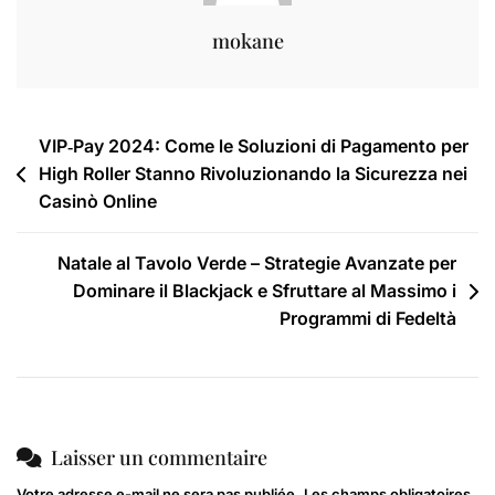
mokane
VIP‑Pay 2024: Come le Soluzioni di Pagamento per
High Roller Stanno Rivoluzionando la Sicurezza nei
Casinò Online
Natale al Tavolo Verde – Strategie Avanzate per
Dominare il Blackjack e Sfruttare al Massimo i
Programmi di Fedeltà
Laisser un commentaire
Votre adresse e-mail ne sera pas publiée.
Les champs obligatoires