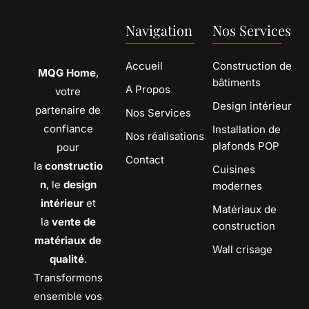
Navigation
Nos Services
Accueil
Construction de
MQG Home
,
bâtiments
A Propos
votre
Design intérieur
partenaire de
Nos Services
confiance
Installation de
Nos réalisations
plafonds POP
pour
Contact
la
constructio
Cuisines
n
, le
design
modernes
intérieur
et
Matériaux de
la
vente de
construction
matériaux de
Wall crisage
qualité
.
Transformons
ensemble vos