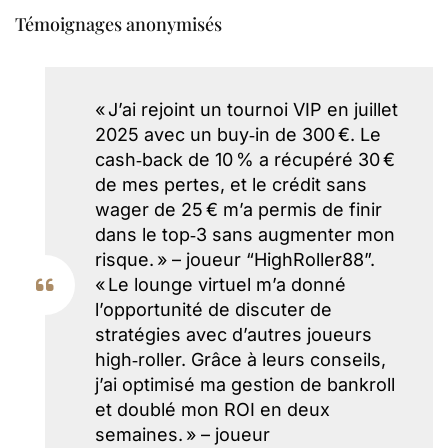
Témoignages anonymisés
« J’ai rejoint un tournoi VIP en juillet
2025 avec un buy‑in de 300 €. Le
cash‑back de 10 % a récupéré 30 €
de mes pertes, et le crédit sans
wager de 25 € m’a permis de finir
dans le top‑3 sans augmenter mon
risque. » – joueur “HighRoller88”.
« Le lounge virtuel m’a donné
l’opportunité de discuter de
stratégies avec d’autres joueurs
high‑roller. Grâce à leurs conseils,
j’ai optimisé ma gestion de bankroll
et doublé mon ROI en deux
semaines. » – joueur