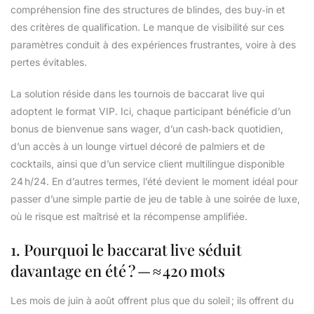
compréhension fine des structures de blindes, des buy‑in et
des critères de qualification. Le manque de visibilité sur ces
paramètres conduit à des expériences frustrantes, voire à des
pertes évitables.
La solution réside dans les tournois de baccarat live qui
adoptent le format VIP. Ici, chaque participant bénéficie d’un
bonus de bienvenue sans wager, d’un cash‑back quotidien,
d’un accès à un lounge virtuel décoré de palmiers et de
cocktails, ainsi que d’un service client multilingue disponible
24 h/24. En d’autres termes, l’été devient le moment idéal pour
passer d’une simple partie de jeu de table à une soirée de luxe,
où le risque est maîtrisé et la récompense amplifiée.
1. Pourquoi le baccarat live séduit
davantage en été ? — ≈ 420 mots
Les mois de juin à août offrent plus que du soleil ; ils offrent du