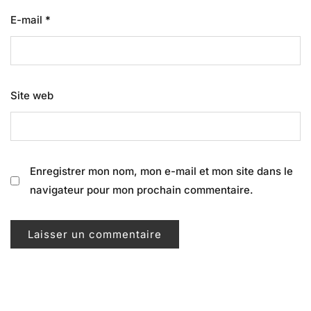
E-mail
*
Site web
Enregistrer mon nom, mon e-mail et mon site dans le
navigateur pour mon prochain commentaire.