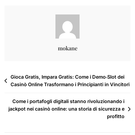
mokane
Gioca Gratis, Impara Gratis: Come i Demo‑Slot dei
Casinò Online Trasformano i Principianti in Vincitori
Come i portafogli digitali stanno rivoluzionando i
jackpot nei casinò online: una storia di sicurezza e
profitto