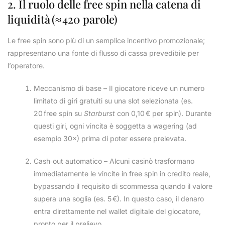
2. Il ruolo delle free spin nella catena di
liquidità (≈ 420 parole)
Le free spin sono più di un semplice incentivo promozionale;
rappresentano una fonte di flusso di cassa prevedibile per
l’operatore.
Meccanismo di base – Il giocatore riceve un numero
limitato di giri gratuiti su una slot selezionata (es.
20 free spin su
Starburst
con 0,10 € per spin). Durante
questi giri, ogni vincita è soggetta a wagering (ad
esempio 30×) prima di poter essere prelevata.
Cash‑out automatico – Alcuni casinò trasformano
immediatamente le vincite in free spin in credito reale,
bypassando il requisito di scommessa quando il valore
supera una soglia (es. 5 €). In questo caso, il denaro
entra direttamente nel wallet digitale del giocatore,
pronto per il prelievo.