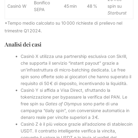
Bonifico
Casinò W
45 min
48 %
spin su
SEPA
Starburst
*Tempo medio calcolato su 10 000 richieste di prelievo nel
trimestre Q1 2024.
Analisi dei casi
Casinò X utilizza una partnership esclusiva con Skrill,
che supporta il servizio “instant payout” grazie a
un’infrastruttura di micro‑batching dedicata. Le free
spin sono offerte solo ai giocatori che hanno superato il
requisito di 50 € di deposito, incentivando la liquidità.
Casinò Y si affida a Visa Direct, sfruttando la
tokenizzazione per bypassare la verifica del PAN. Le
free spin su
Gates of Olympus
sono parte di una
campagna “daily spin”, con conversione automatica in
denaro reale per vincite superiori a 3 €.
Casinò Z è il più veloce grazie all’adozione di stablecoin
USDT. Il contratto intelligente verifica la vincita,
converte il valore in USDT e lo invia al wallet del