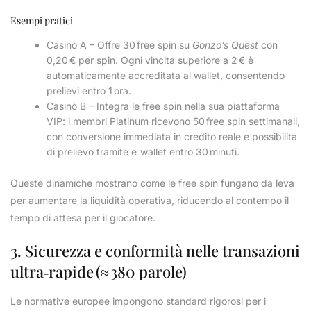
Esempi pratici
Casinò A – Offre 30 free spin su
Gonzo’s Quest
con
0,20 € per spin. Ogni vincita superiore a 2 € è
automaticamente accreditata al wallet, consentendo
prelievi entro 1 ora.
Casinò B – Integra le free spin nella sua piattaforma
VIP: i membri Platinum ricevono 50 free spin settimanali,
con conversione immediata in credito reale e possibilità
di prelievo tramite e‑wallet entro 30 minuti.
Queste dinamiche mostrano come le free spin fungano da leva
per aumentare la liquidità operativa, riducendo al contempo il
tempo di attesa per il giocatore.
3. Sicurezza e conformità nelle transazioni
ultra‑rapide (≈ 380 parole)
Le normative europee impongono standard rigorosi per i