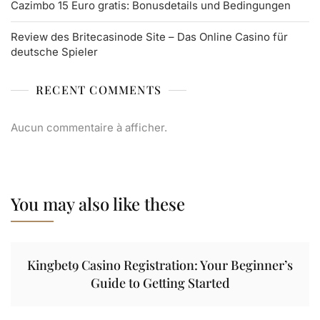
Cazimbo 15 Euro gratis: Bonusdetails und Bedingungen
Review des Britecasinode Site – Das Online Casino für
deutsche Spieler
RECENT COMMENTS
Aucun commentaire à afficher.
You may also like these
Kingbet9 Casino Registration: Your Beginner’s
Guide to Getting Started