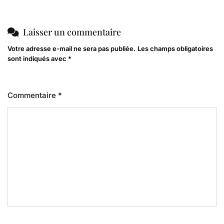
Laisser un commentaire
Votre adresse e-mail ne sera pas publiée.
Les champs obligatoires
sont indiqués avec
*
Commentaire
*