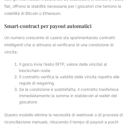
fiat, offrono la stabilità necessaria per i giocatori che temono la
volatilità di Bitcoin o Ethereum.
Smart‑contract per payout automatici
Un numero crescente di casinò sta sperimentando contratti
intelligenti che si attivano al verificarsi di una condizione di
vincita:
Il gioco invia l’esito (RTP, valore della vincita) al
blockchain node.
Il contratto verifica la validità della vincita rispetto alle
regole di wagering.
Se la condizione è soddisfatta, il contratto trasferisce
immediatamente la somma in stablecoin al wallet del
giocatore.
Questo modello elimina la necessità di webhook o di processi di
riconciliazione manuale, riducendo il tempo di payout a pochi