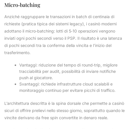
Micro‑batching
Anziché raggruppare le transazioni in batch di centinaia di
richieste (pratica tipica dei sistemi legacy), i casinò moderni
adottano il micro‑batching: lotti di 5‑10 operazioni vengono
inviati ogni pochi secondi verso il PSP. Il risultato è una latenza
di pochi secondi tra la conferma della vincita e l’inizio del
trasferimento.
Vantaggi: riduzione del tempo di round‑trip, migliore
tracciabilità per audit, possibilità di inviare notifiche
push al giocatore.
Svantaggi: richiede infrastrutture cloud scalabili e
monitoraggio continuo per evitare picchi di traffico.
L’architettura descritta è la spina dorsale che permette a casinò
sicuri di offrire prelievi nello stesso giorno, soprattutto quando le
vincite derivano da free spin convertite in denaro reale.