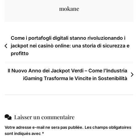
mokane
Come i portafogli digitali stanno rivoluzionando i
jackpot nei casinò online: una storia di sicurezza e
profitto
Il Nuovo Anno dei Jackpot Verdi – Come l’Industria
iGaming Trasforma le Vincite in Sostenibilità
Laisser un commentaire
Votre adresse e-mail ne sera pas publiée.
Les champs obligatoires
sont indiqués avec
*