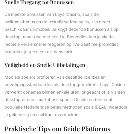
Snelle Toegang tot Bonussen
De meeste bonussen van Loyal Casino, zoals de
welkomstbonus en de wekelijkse free spins, zijn direct
beschikbaar op mobiel. Je krijgt dezelfde bonussen als op
desktop, maar dan met één tik. Bovendien kun je via de
mobiele versie sneller reageren op live‑dealtime‑promoties,
waardoor je geen enkele kans mist.
Veiligheid en Snelle Uitbetalingen
Mobiele spelers profiteren van dezelfde licenties en
beveiligingsstandaarden als desktopgebruikers. Loyal Casino
verwerkt opnames binnen enkele uren, ongeacht of je via een
desktop of een smartphone speelt. De site ondersteunt
populaire Nederlandse betaalmethoden zoals iDEAL, waardoor
je geld veilig en snel kunt overboeken.
Praktische Tips om Beide Platforms