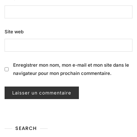
Site web
Enregistrer mon nom, mon e-mail et mon site dans le
navigateur pour mon prochain commentaire.
SEARCH