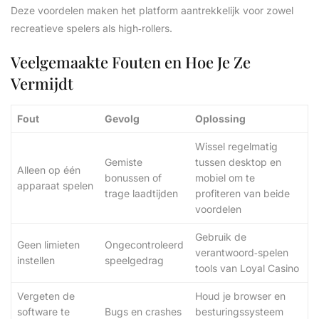
Deze voordelen maken het platform aantrekkelijk voor zowel
recreatieve spelers als high‑rollers.
Veelgemaakte Fouten en Hoe Je Ze
Vermijdt
Fout
Gevolg
Oplossing
Wissel regelmatig
Gemiste
tussen desktop en
Alleen op één
bonussen of
mobiel om te
apparaat spelen
trage laadtijden
profiteren van beide
voordelen
Gebruik de
Geen limieten
Ongecontroleerd
verantwoord‑spelen
instellen
speelgedrag
tools van Loyal Casino
Vergeten de
Houd je browser en
software te
Bugs en crashes
besturingssysteem