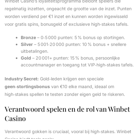
Winbet Casino’s loyaliteitsprogramma beloont spelers die
regelmatig inzetten, ongeacht de grootte van de inzet. Punten
worden verdiend per €1 inzet en kunnen worden ingewisseld
voor gratis spins, bonusgeld of exclusieve high‑stakes tafels.
Bronze
– 0‑5 000 punten: 5 % bonus op stortingen.
Silver
– 5 001‑20 000 punten: 10 % bonus + snellere
uitbetalingen.
Gold
– 20 001+ punten: 15 % bonus, persoonlijke
accountmanager en toegang tot VIP‑high‑stakes tafels.
Industry Secret:
Gold‑leden krijgen een speciale
geen‑stortingsbonus
van €10 elke maand, ideaal om
high‑stakes spellen te testen zonder eigen geld te riskeren.
Verantwoord spelen en de rol van Winbet
Casino
Verantwoord gokken is cruciaal, vooral bij high‑stakes. Winbet