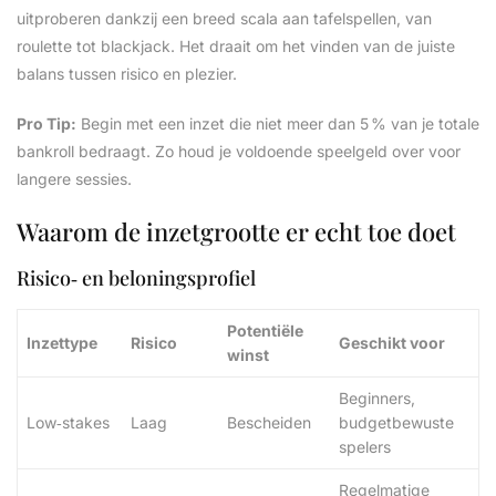
uitproberen dankzij een breed scala aan tafelspellen, van
roulette tot blackjack. Het draait om het vinden van de juiste
balans tussen risico en plezier.
Pro Tip:
Begin met een inzet die niet meer dan 5 % van je totale
bankroll bedraagt. Zo houd je voldoende speelgeld over voor
langere sessies.
Waarom de inzetgrootte er echt toe doet
Risico‑ en beloningsprofiel
Potentiële
Inzettype
Risico
Geschikt voor
winst
Beginners,
Low‑stakes
Laag
Bescheiden
budgetbewuste
spelers
Regelmatige