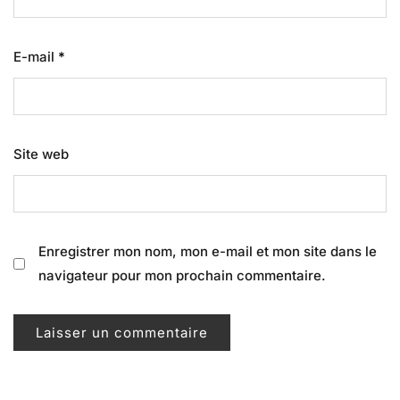
E-mail
*
Site web
Enregistrer mon nom, mon e-mail et mon site dans le
navigateur pour mon prochain commentaire.