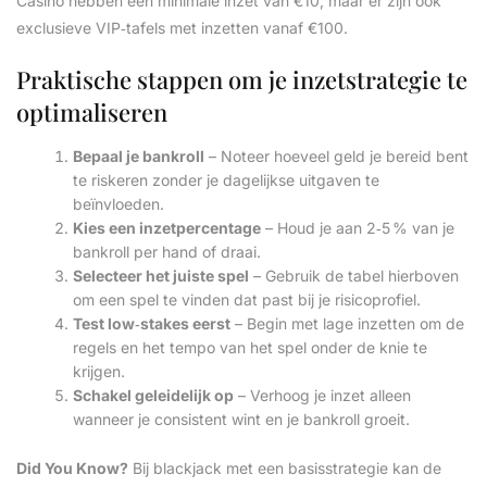
Casino hebben een minimale inzet van €10, maar er zijn ook
exclusieve VIP‑tafels met inzetten vanaf €100.
Praktische stappen om je inzetstrategie te
optimaliseren
Bepaal je bankroll
– Noteer hoeveel geld je bereid bent
te riskeren zonder je dagelijkse uitgaven te
beïnvloeden.
Kies een inzetpercentage
– Houd je aan 2‑5 % van je
bankroll per hand of draai.
Selecteer het juiste spel
– Gebruik de tabel hierboven
om een spel te vinden dat past bij je risicoprofiel.
Test low‑stakes eerst
– Begin met lage inzetten om de
regels en het tempo van het spel onder de knie te
krijgen.
Schakel geleidelijk op
– Verhoog je inzet alleen
wanneer je consistent wint en je bankroll groeit.
Did You Know?
Bij blackjack met een basisstrategie kan de