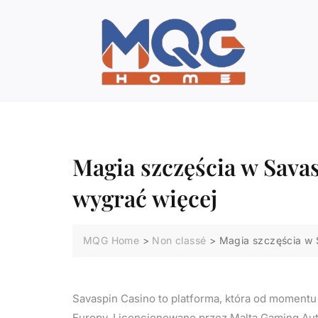
Magia szczęścia w Savas
wygrać więcej
MQG Home
>
Non classé
>
Magia szczęścia w S
Savaspin Casino to platforma, która od momentu 
Europy. Licencjonowane przez Malta Gaming Autho