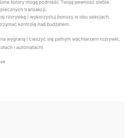
ubione kolory mogą podnieść Twoją pewność siebie.
zpiecznych transakcji.
zaj rozrywkę i wykorzystuj bonusy w obu sekcjach.
 utrzymać kontrolę nad budżetem.
na wygraną i cieszyć się pełnym wachlarzem rozrywki,
tołach i automatach!
ssé