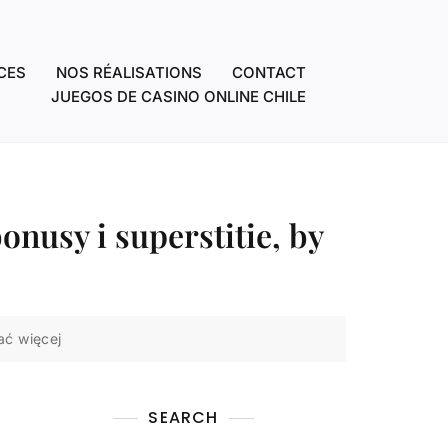
CES
NOS RÉALISATIONS
CONTACT
JUEGOS DE CASINO ONLINE CHILE
nusy i superstitie, by
ać więcej
SEARCH