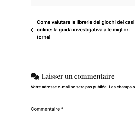
Come valutare le librerie dei giochi dei cas
online: la guida investigativa alle migliori
tornei
Laisser un commentaire
Votre adresse e-mail ne sera pas publiée.
Les champs ob
Commentaire
*