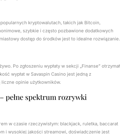
popularnych kryptowalutach, takich jak Bitcoin,
 anonimowe, szybkie i często pozbawione dodatkowych
miastowy dostęp do środków jest to idealne rozwiązanie.
 żywo. Po zgłoszeniu wypłaty w sekcji „Finanse” otrzymał
kość wypłat w Savaspin Casino jest jedną z
ą liczne opinie użytkowników.
 – pełne spektrum rozrywki
rem w czasie rzeczywistym: blackjack, ruletka, baccarat
om i wysokiej jakości streamowi, doświadczenie jest