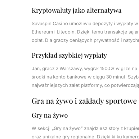
Kryptowaluty jako alternatywa
Savaspin Casino umożliwia depozyty i wypłaty w 
Ethereum i Litecoin. Dzięki temu transakcje są
opłat. Dla graczy ceniących prywatność i natych
Przykład szybkiej wypłaty
Jan, gracz z Warszawy, wygrał 1500 zł w grze na
środki na konto bankowe w ciągu 30 minut. Szyb
najważniejszych zalet platformy, co potwierdzaj
Gra na żywo i zakłady sportowe
Gry na żywo
W sekcji „Gry na żywo” znajdziesz stoły z krupie
oraz unikalne gry regionalne. Dzięki kilku kamer