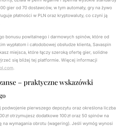
00 gier od 70 dostawców, w tym automaty, gry na żywo
uguje płatności w PLN oraz kryptowaluty, co czyni ją
.
go bonusu powitalnego i darmowych spinów, które od
kim wypłatom i całodobowej obsłudze klienta, Savaspin
kasz miejsca, które łączy szeroką ofertę gier, solidne
zeć się bliżej tej platformie. Więcej informacji
pl.com
.
szanse – praktyczne wskazówki
go
j podwojenie pierwszego depozytu oraz określona liczba
0 zł otrzymujesz dodatkowe 100 zł oraz 50 spinów na
ę na wymagania obrotu (wagering). Jeśli wymóg wynosi