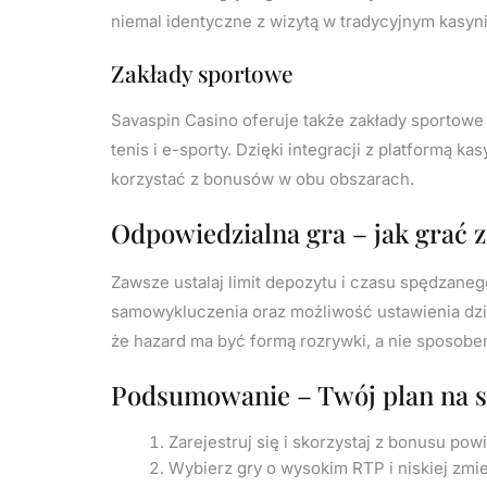
niemal identyczne z wizytą w tradycyjnym kasyni
Zakłady sportowe
Savaspin Casino oferuje także zakłady sportowe
tenis i e-sporty. Dzięki integracji z platformą 
korzystać z bonusów w obu obszarach.
Odpowiedzialna gra – jak grać 
Zawsze ustalaj limit depozytu i czasu spędzaneg
samowykluczenia oraz możliwość ustawienia dzi
że hazard ma być formą rozrywki, a nie sposobe
Podsumowanie – Twój plan na s
Zarejestruj się i skorzystaj z bonusu po
Wybierz gry o wysokim RTP i niskiej zmi