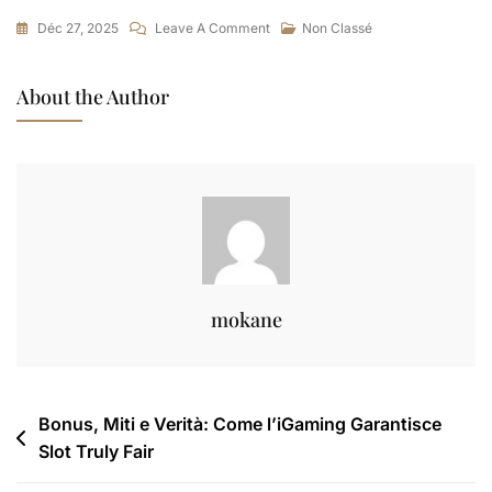
Déc 27, 2025
Leave A Comment
Non Classé
About the Author
mokane
Bonus, Miti e Verità: Come l’iGaming Garantisce
Slot Truly Fair