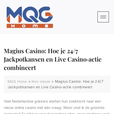
Magius Casino: Hoe je 24/7
Jackpotkansen en Live Casino‑actie
combineert
>
>
Magius Casino: Hoe je 24/7
MQG Home
Non classé
Jackpotkansen en Live Casino‑actie combineert
Veel Nederlandse gokkers starten hun zoektocht naar een
nieuw online casino met één vraag:
Waar vind ik de grootste
jackpots?
Ze klikken snel door talloze sites, maar eindigen vaak