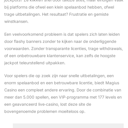
bij platforms die ofwel een klein spelaanbod hebben, ofwel
trage uitbetalingen. Het resultaat? Frustratie en gemiste
winstkansen.
Een veelvoorkomend probleem is dat spelers zich laten leiden
door flashy banners zonder te kijken naar de onderliggende
voorwaarden. Zonder transparante licenties, trage withdrawals,
of een onbetrouwbare klantenservice, kan zelfs de hoogste
jackpot teleurstellend uitpakken.
Voor spelers die op zoek zijn naar snelle uitbetalingen, een
enorm spelaanbod en een betrouwbare licentie, biedt Magius
Casino een compleet andere ervaring. Door de combinatie van
meer dan 5.000 spellen, een VIP‑programma met 177 levels en
een geavanceerd live‑casino, lost deze site de
bovengenoemde problemen moeiteloos op.