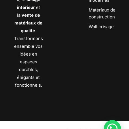
modernes
intérieur
et
Matériaux de
la
vente de
construction
matériaux de
Wall crisage
qualité
.
Transformons
ensemble vos
idées en
espaces
durables,
élégants et
fonctionnels.