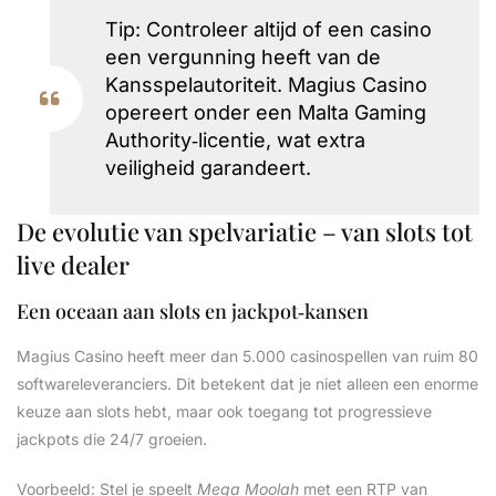
Tip: Controleer altijd of een casino
een vergunning heeft van de
Kansspelautoriteit. Magius Casino
opereert onder een Malta Gaming
Authority‑licentie, wat extra
veiligheid garandeert.
De evolutie van spelvariatie – van slots tot
live dealer
Een oceaan aan slots en jackpot‑kansen
Magius Casino heeft meer dan 5.000 casinospellen van ruim 80
softwareleveranciers. Dit betekent dat je niet alleen een enorme
keuze aan slots hebt, maar ook toegang tot progressieve
jackpots die 24/7 groeien.
Voorbeeld: Stel je speelt
Mega Moolah
met een RTP van