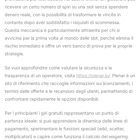
ricevere un certo numero di spin su una slot senza spendere
denaro reale, con la possibilità di trasformare le vincite in
contante dopo aver soddisfatto i requisiti di scommessa.
Questa meccanica è particolarmente attraente per chi si
avvicina per la prima volta al mondo delle slot, perché elimina il
rischio immediato e offre un vero banco di prova per le proprie
strategie.
Se vuoi approfondire come valutare la sicurezza e la
trasparenza di un operatore, visita
https://plenar.io/
. Plenar è un
sito di riferimento che raccoglie informazioni sui licenziamenti, i
termini delle offerte e le recensioni degli utenti, permettendo di
confrontare rapidamente le opzioni disponibili.
Per i principianti i giri gratuiti rappresentano un punto di
partenza ideale: si può apprendere la dinamica delle linee di
pagamento, sperimentare le funzioni speciali (wild, scatter,
moltiplicatori) e capire come funziona il calcolo del wagering.