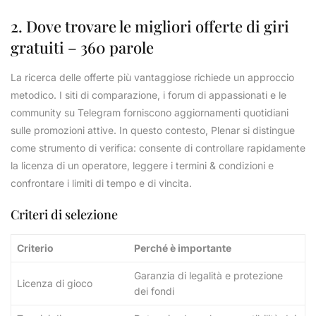
2. Dove trovare le migliori offerte di giri
gratuiti – 360 parole
La ricerca delle offerte più vantaggiose richiede un approccio
metodico. I siti di comparazione, i forum di appassionati e le
community su Telegram forniscono aggiornamenti quotidiani
sulle promozioni attive. In questo contesto, Plenar si distingue
come strumento di verifica: consente di controllare rapidamente
la licenza di un operatore, leggere i termini & condizioni e
confrontare i limiti di tempo e di vincita.
Criteri di selezione
Criterio
Perché è importante
Garanzia di legalità e protezione
Licenza di gioco
dei fondi