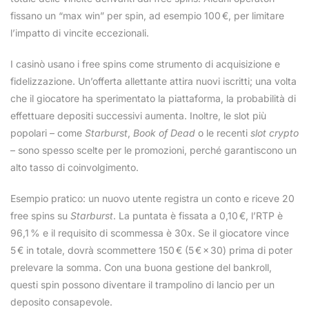
fissano un “max win” per spin, ad esempio 100 €, per limitare
l’impatto di vincite eccezionali.
I casinò usano i free spins come strumento di acquisizione e
fidelizzazione. Un’offerta allettante attira nuovi iscritti; una volta
che il giocatore ha sperimentato la piattaforma, la probabilità di
effettuare depositi successivi aumenta. Inoltre, le slot più
popolari – come
Starburst
,
Book of Dead
o le recenti
slot crypto
– sono spesso scelte per le promozioni, perché garantiscono un
alto tasso di coinvolgimento.
Esempio pratico: un nuovo utente registra un conto e riceve 20
free spins su
Starburst
. La puntata è fissata a 0,10 €, l’RTP è
96,1 % e il requisito di scommessa è 30x. Se il giocatore vince
5 € in totale, dovrà scommettere 150 € (5 € × 30) prima di poter
prelevare la somma. Con una buona gestione del bankroll,
questi spin possono diventare il trampolino di lancio per un
deposito consapevole.