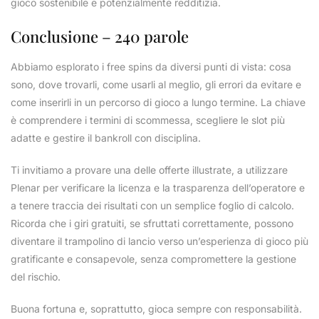
gioco sostenibile e potenzialmente redditizia.
Conclusione – 240 parole
Abbiamo esplorato i free spins da diversi punti di vista: cosa
sono, dove trovarli, come usarli al meglio, gli errori da evitare e
come inserirli in un percorso di gioco a lungo termine. La chiave
è comprendere i termini di scommessa, scegliere le slot più
adatte e gestire il bankroll con disciplina.
Ti invitiamo a provare una delle offerte illustrate, a utilizzare
Plenar per verificare la licenza e la trasparenza dell’operatore e
a tenere traccia dei risultati con un semplice foglio di calcolo.
Ricorda che i giri gratuiti, se sfruttati correttamente, possono
diventare il trampolino di lancio verso un’esperienza di gioco più
gratificante e consapevole, senza compromettere la gestione
del rischio.
Buona fortuna e, soprattutto, gioca sempre con responsabilità.