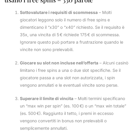
Sottovalutare i requisiti di scommessa
– Molti
giocatori leggono solo il numero di free spins e
dimenticano il “x30” o “x40” richiesto. Se il requisito è
35x, una vincita di 5 € richiede 175 € di scommessa.
Ignorare questo può portare a frustrazione quando le
vincite non sono prelevabili.
Giocare su slot non incluse nell’offerta
– Alcuni casinò
limitano i free spins a una o due slot specifiche. Se il
giocatore passa a una slot non autorizzata, i spin
vengono annullati e le eventuali vincite sono perse.
Superare il limite di vincita
– Molti termini specificano
un “max win per spin” (es. 100 €) o un “max win totale”
(es. 500 €). Raggiunto il tetto, i premi in eccesso
vengono convertiti in bonus non prelevabili o
semplicemente annullati.