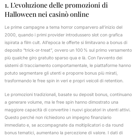
1. L’evoluzione delle promozioni di
Halloween nei casinò online
Le prime campagne a tema horror comparvero all’inizio del
2000, quando i primi provider introdussero slot con grafica
ispirata a film cult. All’epoca le offerte si limitavano a bonus di
deposito “trick‑or‑treat”, ovvero un 100 % sul primo versamento
più qualche giro gratuito sparso qua e là. Con l’avvento dei
sistemi di tracciamento comportamentale, le piattaforme hanno
potuto segmentare gli utenti e proporre bonus più mirati,
trasformando le free spin in veri e propri veicoli di retention.
Le promozioni tradizionali, basate su deposit bonus, continuano
a generare volume, ma le free spin hanno dimostrato una
maggiore capacità di convertire i nuovi giocatori in utenti attivi.
Questo perché non richiedono un impegno finanziario
immediato e, se accompagnate da moltiplicatori o da round
bonus tematici, aumentano la percezione di valore. I dati di