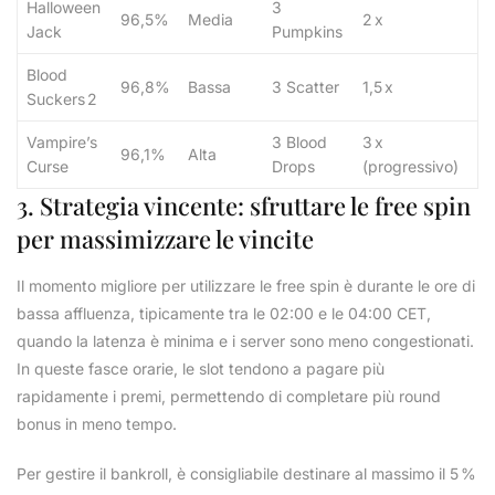
Halloween
3
96,5%
Media
2 x
Jack
Pumpkins
Blood
96,8%
Bassa
3 Scatter
1,5 x
Suckers 2
Vampire’s
3 Blood
3 x
96,1%
Alta
Curse
Drops
(progressivo)
3. Strategia vincente: sfruttare le free spin
per massimizzare le vincite
Il momento migliore per utilizzare le free spin è durante le ore di
bassa affluenza, tipicamente tra le 02:00 e le 04:00 CET,
quando la latenza è minima e i server sono meno congestionati.
In queste fasce orarie, le slot tendono a pagare più
rapidamente i premi, permettendo di completare più round
bonus in meno tempo.
Per gestire il bankroll, è consigliabile destinare al massimo il 5 %