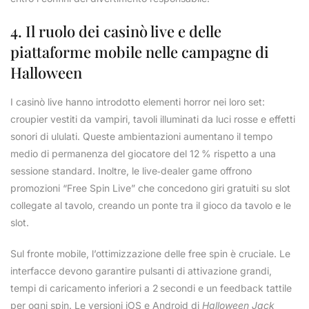
4. Il ruolo dei casinò live e delle
piattaforme mobile nelle campagne di
Halloween
I casinò live hanno introdotto elementi horror nei loro set:
croupier vestiti da vampiri, tavoli illuminati da luci rosse e effetti
sonori di ululati. Queste ambientazioni aumentano il tempo
medio di permanenza del giocatore del 12 % rispetto a una
sessione standard. Inoltre, le live‑dealer game offrono
promozioni “Free Spin Live” che concedono giri gratuiti su slot
collegate al tavolo, creando un ponte tra il gioco da tavolo e le
slot.
Sul fronte mobile, l’ottimizzazione delle free spin è cruciale. Le
interfacce devono garantire pulsanti di attivazione grandi,
tempi di caricamento inferiori a 2 secondi e un feedback tattile
per ogni spin. Le versioni iOS e Android di
Halloween Jack