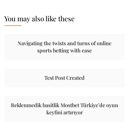
You may also like these
Navigating the twists and turns of online
sports betting with ease
Test Post Created
Beklenmedik basitlik Mostbet Türkiye’de oyun
keyfini artırıyor