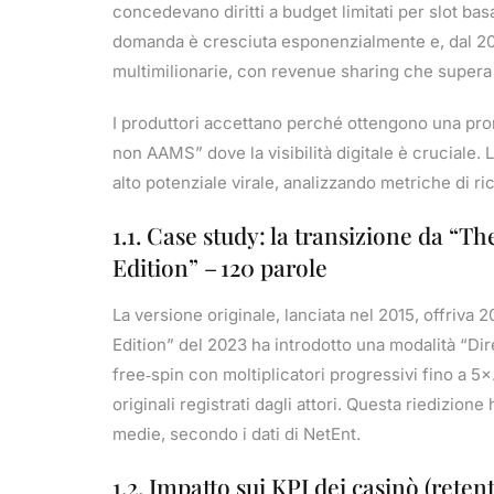
concedevano diritti a budget limitati per slot bas
domanda è cresciuta esponenzialmente e, dal 202
multimilionarie, con revenue sharing che supera il
I produttori accettano perché ottengono una prom
non AAMS” dove la visibilità digitale è cruciale. 
alto potenziale virale, analizzando metriche di ric
1.1. Case study: la transizione da “
Edition” – 120 parole
La versione originale, lanciata nel 2015, offriva
Edition” del 2023 ha introdotto una modalità “Direc
free‑spin con moltiplicatori progressivi fino a 5×. 
originali registrati dagli attori. Questa riedizio
medie, secondo i dati di NetEnt.
1.2. Impatto sui KPI dei casinò (rete