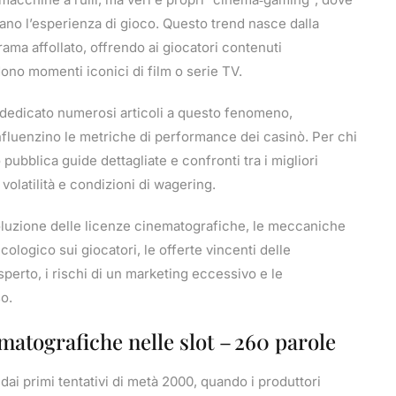
no l’esperienza di gioco. Questo trend nasce dalla
rama affollato, offrendo ai giocatori contenuti
dono momenti iconici di film o serie TV.
a dedicato numerosi articoli a questo fenomeno,
fluenzino le metriche di performance dei casinò. Per chi
 pubblica guide dettagliate e confronti tra i migliori
volatilità e condizioni di wagering.
voluzione delle licenze cinematografiche, le meccaniche
cologico sui giocatori, le offerte vincenti delle
esperto, i rischi di un marketing eccessivo e le
o.
ematografiche nelle slot – 260 parole
dai primi tentativi di metà 2000, quando i produttori