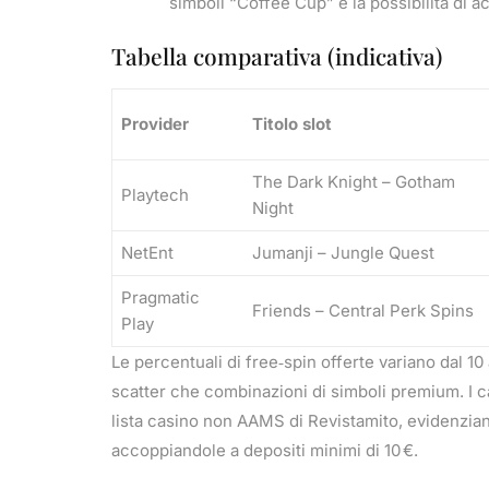
simboli “Coffee Cup” e la possibilità di ac
Tabella comparativa (indicativa)
Provider
Titolo slot
The Dark Knight – Gotham
Playtech
Night
NetEnt
Jumanji – Jungle Quest
Pragmatic
Friends – Central Perk Spins
Play
Le percentuali di free‑spin offerte variano dal 10 
scatter che combinazioni di simboli premium. I ca
lista casino non AAMS di Revistamito, evidenzia
accoppiandole a depositi minimi di 10 €.