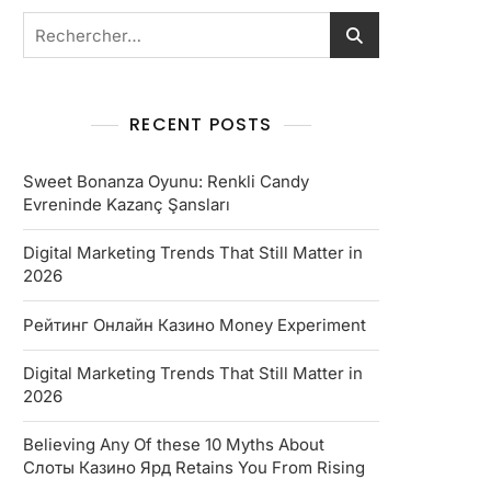
RECENT POSTS
Sweet Bonanza Oyunu: Renkli Candy
Evreninde Kazanç Şansları
Digital Marketing Trends That Still Matter in
2026
Рейтинг Онлайн Казино Money Experiment
Digital Marketing Trends That Still Matter in
2026
Believing Any Of these 10 Myths About
Слоты Казино Ярд Retains You From Rising