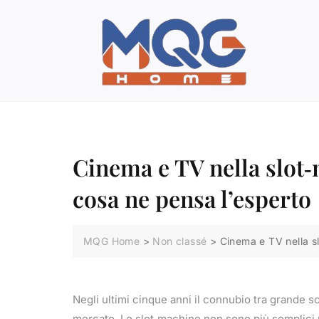
Cinema e TV nella slot‑
cosa ne pensa l’esperto
MQG Home
>
Non classé
>
Cinema e TV nella sl
Negli ultimi cinque anni il connubio tra grande 
mercato. Le slot‑machine non sono più semplici 