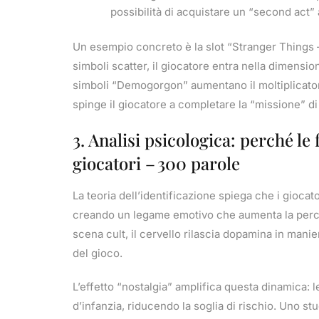
possibilità di acquistare un “second act
Un esempio concreto è la slot “Stranger Things 
simboli scatter, il giocatore entra nella dimension
simboli “Demogorgon” aumentano il moltiplicator
spinge il giocatore a completare la “missione” d
3. Analisi psicologica: perché le 
giocatori – 300 parole
La teoria dell’identificazione spiega che i gioca
creando un legame emotivo che aumenta la perce
scena cult, il cervello rilascia dopamina in manie
del gioco.
L’effetto “nostalgia” amplifica questa dinamica: le
d’infanzia, riducendo la soglia di rischio. Uno st