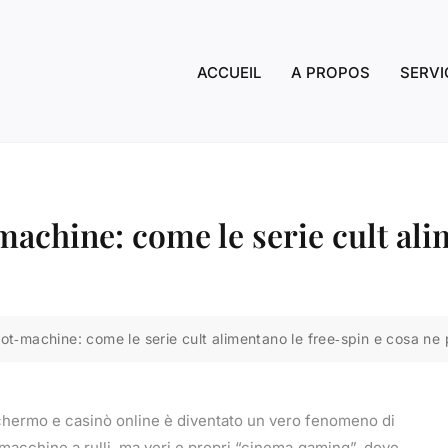
ACCUEIL
A PROPOS
SERVI
machine: come le serie cult ali
ot‑machine: come le serie cult alimentano le free‑spin e cosa ne 
schermo e casinò online è diventato un vero fenomeno di
macchine a rulli, ma veri e propri “cinema‑gaming”, dove