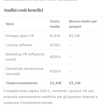
Analisi costi‑benefici
Costo
Ricavo medio per
Voce
medio
jackpot
Sviluppo gioco VR
€1,8 M
€5,2 M
Licenza software
€250 k
–
Marketing VR (influencer,
€500 k
–
eventi)
Operatività server/cloud
€300 k
–
(annuale)
Totale investimento
€2,8 M
€5,2 M
Il margine lordo supera il 80 %, rendendo i jackpot VR una
proposta estremamente redditizia per gli operatori disposti a
sostenere l’investimento iniziale.