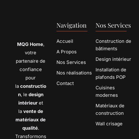
Navigation
Nos Services
Accueil
Construction de
MQG Home
,
bâtiments
A Propos
votre
Design intérieur
partenaire de
Nos Services
confiance
Installation de
Nos réalisations
plafonds POP
pour
Contact
la
constructio
Cuisines
n
, le
design
modernes
intérieur
et
Matériaux de
la
vente de
construction
matériaux de
Wall crisage
qualité
.
Transformons