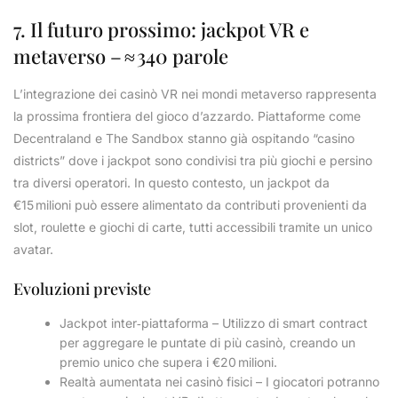
7. Il futuro prossimo: jackpot VR e
metaverso – ≈ 340 parole
L’integrazione dei casinò VR nei mondi metaverso rappresenta
la prossima frontiera del gioco d’azzardo. Piattaforme come
Decentraland e The Sandbox stanno già ospitando “casino
districts” dove i jackpot sono condivisi tra più giochi e persino
tra diversi operatori. In questo contesto, un jackpot da
€15 milioni può essere alimentato da contributi provenienti da
slot, roulette e giochi di carte, tutti accessibili tramite un unico
avatar.
Evoluzioni previste
Jackpot inter‑piattaforma – Utilizzo di smart contract
per aggregare le puntate di più casinò, creando un
premio unico che supera i €20 milioni.
Realtà aumentata nei casinò fisici – I giocatori potranno