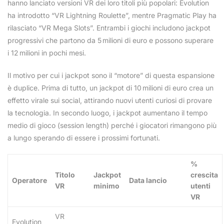
hanno lanciato versioni VR dei loro titoli più popolari: Evolution
ha introdotto “VR Lightning Roulette”, mentre Pragmatic Play ha
rilasciato “VR Mega Slots”. Entrambi i giochi includono jackpot
progressivi che partono da 5 milioni di euro e possono superare
i 12 milioni in pochi mesi.
Il motivo per cui i jackpot sono il “motore” di questa espansione
è duplice. Prima di tutto, un jackpot di 10 milioni di euro crea un
effetto virale sui social, attirando nuovi utenti curiosi di provare
la tecnologia. In secondo luogo, i jackpot aumentano il tempo
medio di gioco (session length) perché i giocatori rimangono più
a lungo sperando di essere i prossimi fortunati.
%
Titolo
Jackpot
crescita
Operatore
Data lancio
VR
minimo
utenti
VR
VR
Evolution