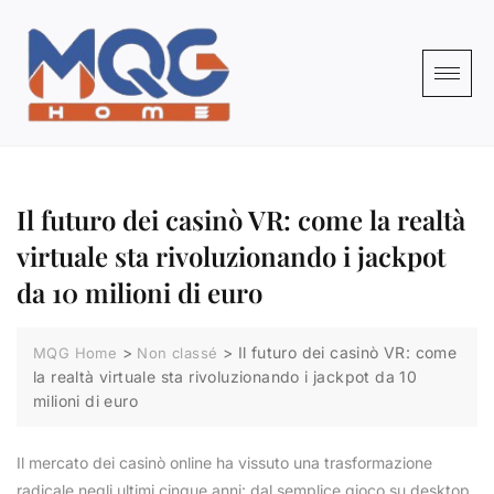
Il futuro dei casinò VR: come la realtà
virtuale sta rivoluzionando i jackpot
da 10 milioni di euro
>
>
Il futuro dei casinò VR: come
MQG Home
Non classé
la realtà virtuale sta rivoluzionando i jackpot da 10
milioni di euro
Il mercato dei casinò online ha vissuto una trasformazione
radicale negli ultimi cinque anni: dal semplice gioco su desktop