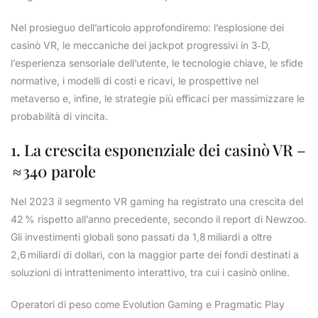
Nel prosieguo dell’articolo approfondiremo: l’esplosione dei
casinò VR, le meccaniche dei jackpot progressivi in 3‑D,
l’esperienza sensoriale dell’utente, le tecnologie chiave, le sfide
normative, i modelli di costi e ricavi, le prospettive nel
metaverso e, infine, le strategie più efficaci per massimizzare le
probabilità di vincita.
1. La crescita esponenziale dei casinò VR –
≈ 340 parole
Nel 2023 il segmento VR gaming ha registrato una crescita del
42 % rispetto all’anno precedente, secondo il report di Newzoo.
Gli investimenti globali sono passati da 1,8 miliardi a oltre
2,6 miliardi di dollari, con la maggior parte dei fondi destinati a
soluzioni di intrattenimento interattivo, tra cui i casinò online.
Operatori di peso come Evolution Gaming e Pragmatic Play