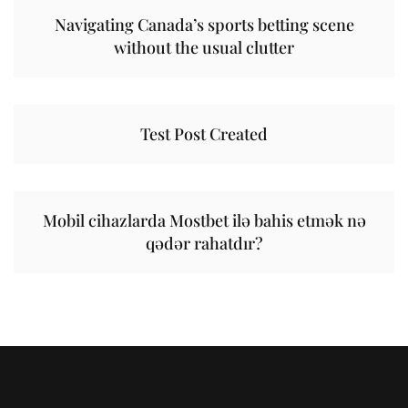
Navigating Canada’s sports betting scene
without the usual clutter
Test Post Created
Mobil cihazlarda Mostbet ilə bahis etmək nə
qədər rahatdır?