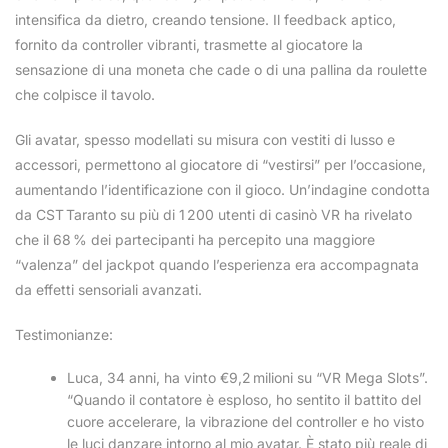
intensifica da dietro, creando tensione. Il feedback aptico,
fornito da controller vibranti, trasmette al giocatore la
sensazione di una moneta che cade o di una pallina da roulette
che colpisce il tavolo.
Gli avatar, spesso modellati su misura con vestiti di lusso e
accessori, permettono al giocatore di “vestirsi” per l’occasione,
aumentando l’identificazione con il gioco. Un’indagine condotta
da CST Taranto su più di 1 200 utenti di casinò VR ha rivelato
che il 68 % dei partecipanti ha percepito una maggiore
“valenza” del jackpot quando l’esperienza era accompagnata
da effetti sensoriali avanzati.
Testimonianze:
Luca, 34 anni, ha vinto €9,2 milioni su “VR Mega Slots”.
“Quando il contatore è esploso, ho sentito il battito del
cuore accelerare, la vibrazione del controller e ho visto
le luci danzare intorno al mio avatar. È stato più reale di