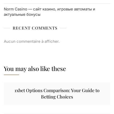
Norm Casino — сайт казино, игровые автоматы и
актуальные бонусы
RECENT COMMENTS
Aucun commentaire à afficher.
You may also like these
1xbet Options Comparison: Your Guide to
Betting Choices