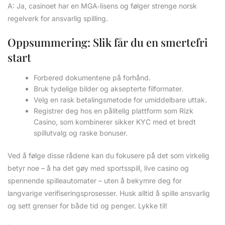
A: Ja, casinoet har en MGA‑lisens og følger strenge norsk
regelverk for ansvarlig spilling.
Oppsummering: Slik får du en smertefri
start
Forbered dokumentene på forhånd.
Bruk tydelige bilder og aksepterte filformater.
Velg en rask betalingsmetode for umiddelbare uttak.
Registrer deg hos en pålitelig plattform som Rizk
Casino, som kombinerer sikker KYC med et bredt
spillutvalg og raske bonuser.
Ved å følge disse rådene kan du fokusere på det som virkelig
betyr noe – å ha det gøy med sportsspill, live casino og
spennende spilleautomater – uten å bekymre deg for
langvarige verifiseringsprosesser. Husk alltid å spille ansvarlig
og sett grenser for både tid og penger. Lykke til!