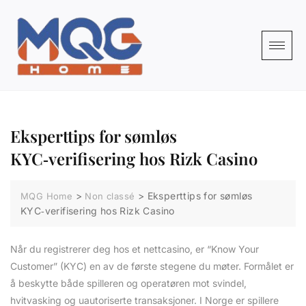
Eksperttips for sømløs
KYC‑verifisering hos Rizk Casino
>
>
Eksperttips for sømløs
MQG Home
Non classé
KYC‑verifisering hos Rizk Casino
Når du registrerer deg hos et nettcasino, er “Know Your
Customer” (KYC) en av de første stegene du møter. Formålet er
å beskytte både spilleren og operatøren mot svindel,
hvitvasking og uautoriserte transaksjoner. I Norge er spillere