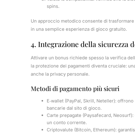
spins.
Un approccio metodico consente di trasformare le
in una semplice esperienza di gioco gratuito.
4. Integrazione della sicurezza 
Attivare un bonus richiede spesso la verifica dell’
la protezione dei pagamenti diventa cruciale: un
anche la privacy personale.
Metodi di pagamento più sicuri
E‑wallet (PayPal, Skrill, Neteller): offron
bancarie dal sito di gioco.
Carte prepagate (Paysafecard, Neosurf): 
un conto corrente.
Criptovalute (Bitcoin, Ethereum): garanti