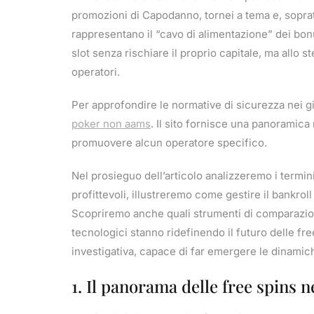
promozioni di Capodanno, tornei a tema e, sopratt
rappresentano il “cavo di alimentazione” dei bon
slot senza rischiare il proprio capitale, ma allo 
operatori.
Per approfondire le normative di sicurezza nei gi
poker non aams
. Il sito fornisce una panoramica
promuovere alcun operatore specifico.
Nel prosieguo dell’articolo analizzeremo i termin
profittevoli, illustreremo come gestire il bankrol
Scopriremo anche quali strumenti di comparazione
tecnologici stanno ridefinendo il futuro delle fre
investigativa, capace di far emergere le dinamic
1. Il panorama delle free spins 