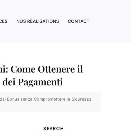
CES
NOS RÉALISATIONS
CONTACT
ni: Come Ottenere il
 dei Pagamenti
o dai Bonus senza Compromettere la Sicurezza
SEARCH