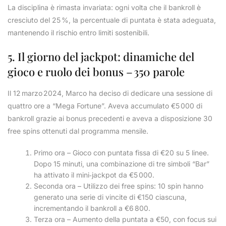
La disciplina è rimasta invariata: ogni volta che il bankroll è
cresciuto del 25 %, la percentuale di puntata è stata adeguata,
mantenendo il rischio entro limiti sostenibili.
5. Il giorno del jackpot: dinamiche del
gioco e ruolo dei bonus – 350 parole
Il 12 marzo 2024, Marco ha deciso di dedicare una sessione di
quattro ore a “Mega Fortune”. Aveva accumulato €5 000 di
bankroll grazie ai bonus precedenti e aveva a disposizione 30
free spins ottenuti dal programma mensile.
Primo ora – Gioco con puntata fissa di €20 su 5 linee.
Dopo 15 minuti, una combinazione di tre simboli “Bar”
ha attivato il mini‑jackpot da €5 000.
Seconda ora – Utilizzo dei free spins: 10 spin hanno
generato una serie di vincite di €150 ciascuna,
incrementando il bankroll a €6 800.
Terza ora – Aumento della puntata a €50, con focus sui