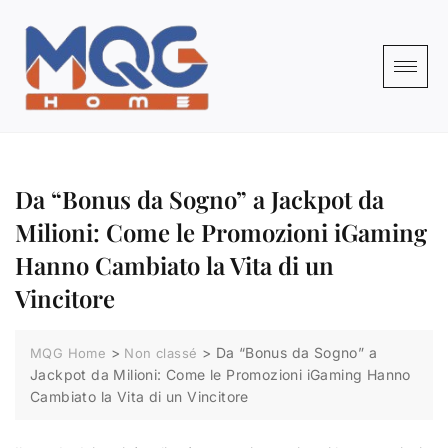
Da “Bonus da Sogno” a Jackpot da
Milioni: Come le Promozioni iGaming
Hanno Cambiato la Vita di un
Vincitore
>
>
Da “Bonus da Sogno” a
MQG Home
Non classé
Jackpot da Milioni: Come le Promozioni iGaming Hanno
Cambiato la Vita di un Vincitore