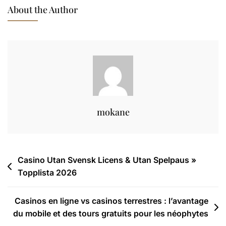
About the Author
mokane
Casino Utan Svensk Licens & Utan Spelpaus »
Topplista 2026
Casinos en ligne vs casinos terrestres : l’avantage
du mobile et des tours gratuits pour les néophytes