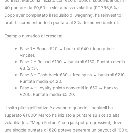
puntata. Marco ha iniziato con €20 di bonus, suddividendoli in
40 puntate da €0,50 su slot a bassa volatilità (RTP 96,5 %).
Dopo aver completato il requisito di wagering, ha reinvestito i
profitti incrementando la puntata al 3 % del nuovo bankroll.
Esempio numerico di crescita:
Fase 1 – Bonus €20 → bankroll €40 (dopo prime
vincite).
Fase 2 – Reload €100 → bankroll €150. Puntata media
€3 (2 %).
Fase 3 – Cash‑back €30 + free spins → bankroll €210.
Puntata media €4,20.
Fase 4 – Loyalty points convertiti in €50 → bankroll
€260. Puntata media €5,20.
Il salto più significativo è avvenuto quando il bankroll ha
superato €1 000: Marco ha iniziato a puntare su slot ad alta
volatilità (es. “Mega Fortune” con jackpot progressivo), dove
una singola puntata di €20 poteva generare un payout di 100 x.