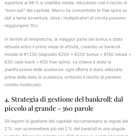
superiore al 96 % e volatilità media, riducendo così il rischio di
“burn‑out” del capitale. Marco ha concentrato le free spins su
slot a tema avventura, dove i moltiplicatori di vincita possono
raggiungere 10 x.
In termini di tempistiche, la maggior parte dei bonus è stata
attivata entro il primo mese di attività, creando un bankroll
iniziale di €1 250 (deposito €200 + €200 bonus + €150 reload +
€30 cash‑back + €50 free spins). La chiave è stata la
pianificazione delle scadenze: ogni offerta è stata utilizzata
prima della data di scadenza, evitando il rischio di perdere
credito inutilizzato.
4. Strategia di gestione del bankroll: dal
piccolo al grande – 360 parole
Gli esperti di gestione del capitale raccomandano la regola del
2 %: non scommettere più del 2 % del bankroll in una singola