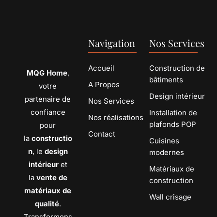
Navigation
Nos Services
Accueil
Construction de
MQG Home
,
bâtiments
A Propos
votre
Design intérieur
partenaire de
Nos Services
confiance
Installation de
Nos réalisations
plafonds POP
pour
Contact
la
constructio
Cuisines
n
, le
design
modernes
intérieur
et
Matériaux de
la
vente de
construction
matériaux de
Wall crisage
qualité
.
Transformons