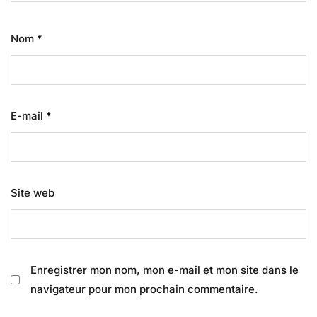
Nom
*
E-mail
*
Site web
Enregistrer mon nom, mon e-mail et mon site dans le
navigateur pour mon prochain commentaire.