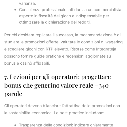
varianza.
Consulenza professionale: affidarsi a un commercialista
esperto in fiscalità del gioco è indispensabile per
ottimizzare la dichiarazione dei redditi.
Per chi desidera replicare il successo, la raccomandazione è di
studiare le promozioni offerte, valutare le condizioni di wagering
e scegliere giochi con RTP elevato. Risorse come Integrateja
possono fornire guide pratiche e recensioni aggiornate su
bonus e casinò affidabili.
7. Lezioni per gli operatori: progettare
bonus che generino valore reale – 340
parole
Gli operatori devono bilanciare l’attrattiva delle promozioni con
la sostenibilità economica. Le best practice includono:
Trasparenza delle condizioni: indicare chiaramente