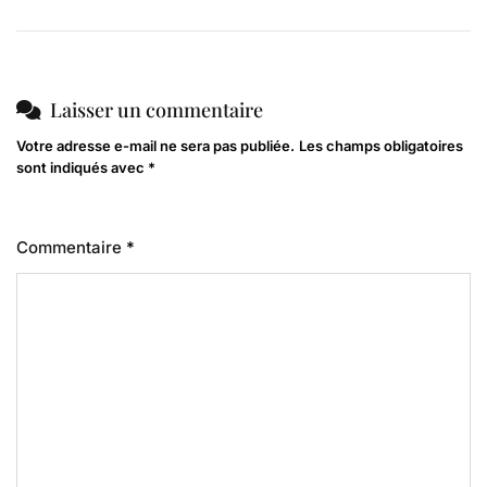
Laisser un commentaire
Votre adresse e-mail ne sera pas publiée.
Les champs obligatoires
sont indiqués avec
*
Commentaire
*