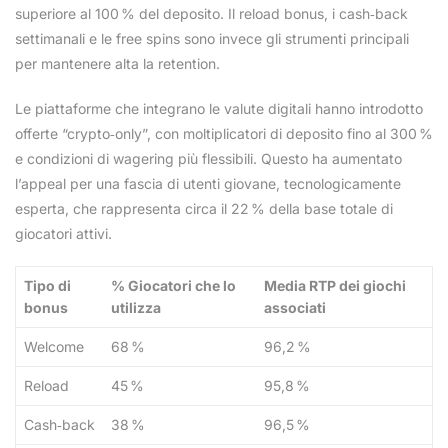
superiore al 100 % del deposito. Il reload bonus, i cash‑back
settimanali e le free spins sono invece gli strumenti principali
per mantenere alta la retention.
Le piattaforme che integrano le valute digitali hanno introdotto
offerte “crypto‑only”, con moltiplicatori di deposito fino al 300 %
e condizioni di wagering più flessibili. Questo ha aumentato
l’appeal per una fascia di utenti giovane, tecnologicamente
esperta, che rappresenta circa il 22 % della base totale di
giocatori attivi.
Tipo di
% Giocatori che lo
Media RTP dei giochi
bonus
utilizza
associati
Welcome
68 %
96,2 %
Reload
45 %
95,8 %
Cash‑back
38 %
96,5 %