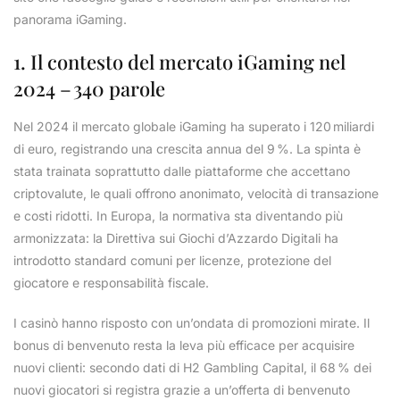
panorama iGaming.
1. Il contesto del mercato iGaming nel
2024 – 340 parole
Nel 2024 il mercato globale iGaming ha superato i 120 miliardi
di euro, registrando una crescita annua del 9 %. La spinta è
stata trainata soprattutto dalle piattaforme che accettano
criptovalute, le quali offrono anonimato, velocità di transazione
e costi ridotti. In Europa, la normativa sta diventando più
armonizzata: la Direttiva sui Giochi d’Azzardo Digitali ha
introdotto standard comuni per licenze, protezione del
giocatore e responsabilità fiscale.
I casinò hanno risposto con un’ondata di promozioni mirate. Il
bonus di benvenuto resta la leva più efficace per acquisire
nuovi clienti: secondo dati di H2 Gambling Capital, il 68 % dei
nuovi giocatori si registra grazie a un’offerta di benvenuto