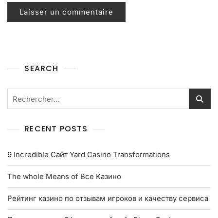
SEARCH
RECENT POSTS
9 Incredible Сайт Yard Casino Transformations
The whole Means of Все Казино
Рейтинг казино по отзывам игроков и качеству сервиса