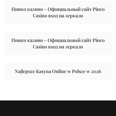
Пинко казино – Официальный сайт Pinco
Casino вход на зеркало
Пинко казино – Официальный сайт Pinco
Casino вход на зеркало
Najlepsze Kasyna Online w Polsce w 2026