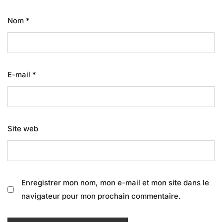
Nom
*
E-mail
*
Site web
Enregistrer mon nom, mon e-mail et mon site dans le
navigateur pour mon prochain commentaire.