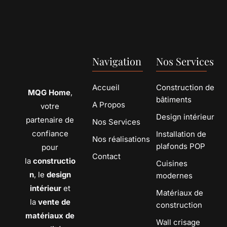
Navigation
Nos Services
Accueil
Construction de
MQG Home
,
bâtiments
A Propos
votre
Design intérieur
partenaire de
Nos Services
confiance
Installation de
Nos réalisations
plafonds POP
pour
Contact
la
constructio
Cuisines
n
, le
design
modernes
intérieur
et
Matériaux de
la
vente de
construction
matériaux de
Wall crisage