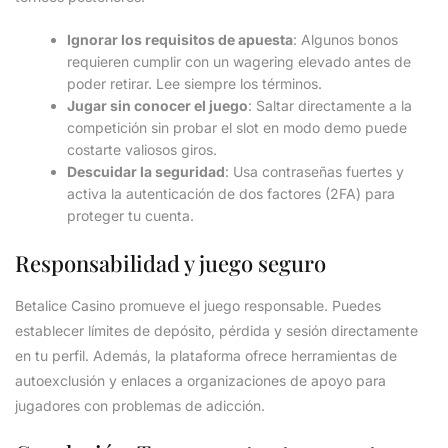
Ignorar los requisitos de apuesta
: Algunos bonos
requieren cumplir con un wagering elevado antes de
poder retirar. Lee siempre los términos.
Jugar sin conocer el juego
: Saltar directamente a la
competición sin probar el slot en modo demo puede
costarte valiosos giros.
Descuidar la seguridad
: Usa contraseñas fuertes y
activa la autenticación de dos factores (2FA) para
proteger tu cuenta.
Responsabilidad y juego seguro
Betalice Casino promueve el juego responsable. Puedes
establecer límites de depósito, pérdida y sesión directamente
en tu perfil. Además, la plataforma ofrece herramientas de
autoexclusión y enlaces a organizaciones de apoyo para
jugadores con problemas de adicción.