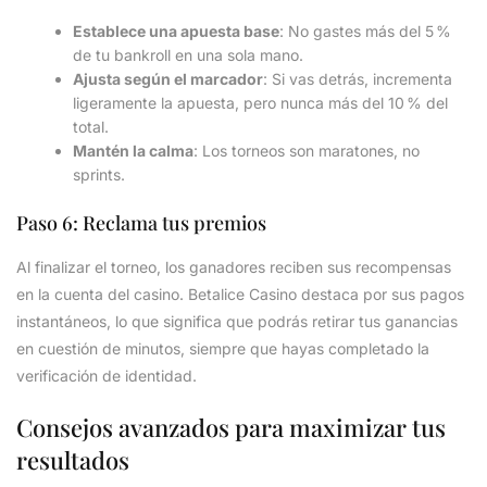
Establece una apuesta base
: No gastes más del 5 %
de tu bankroll en una sola mano.
Ajusta según el marcador
: Si vas detrás, incrementa
ligeramente la apuesta, pero nunca más del 10 % del
total.
Mantén la calma
: Los torneos son maratones, no
sprints.
Paso 6: Reclama tus premios
Al finalizar el torneo, los ganadores reciben sus recompensas
en la cuenta del casino. Betalice Casino destaca por sus pagos
instantáneos, lo que significa que podrás retirar tus ganancias
en cuestión de minutos, siempre que hayas completado la
verificación de identidad.
Consejos avanzados para maximizar tus
resultados