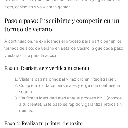
slots, casino en vivo y crash games.
Paso a paso: Inscribirte y competir en un
torneo de verano
A continuación, te explicamos el proceso para participar en los
torneos de slots de verano en Betalice Casino. Sigue cada paso
y estarás listo para la acción.
Paso 1: Regístrate y verifica tu cuenta
Visita la página principal y haz clic en “Registrarse”.
Completa los datos personales y elige una contraseña
segura.
Verifica tu identidad mediante el proceso KYC (conoce
a tu cliente). Este paso es rápido y garantiza retiros sin
demoras.
Paso 2: Realiza tu primer depósito