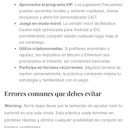
Aprovecha el programa VIP
: Los jugadores frecuentes
pueden ascender niveles y obtener cashback, bonos
exclusivos y atención personalizada 24/7.
Juega en modo móvil
: La versión móvil de Betalice
Casino está optimizada para Android e iOS,
permitiéndote competir desde cualquier lugar bajo el
sol veraniego.
Utiliza criptomonedas
: Si prefieres anonimato y
rapidez, los depósitos en Bitcoin o Ethereum son
procesados al instante, sin comisiones bancarias.
Participa en torneos recurrentes
: Algunos torneos se
repiten semanalmente; la práctica constante mejora tu
estrategia y familiaridad con el juego.
Errores comunes que debes evitar
Warning:
No te dejes llevar por la tentación de apostar todo tu
bankroll en una sola ronda. Esta práctica suele terminar en
pérdidas rápidas y elimina cualquier posibilidad de competir en
torneos posteriores.