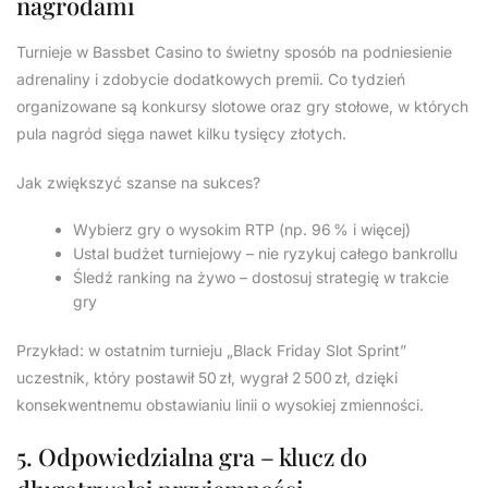
nagrodami
Turnieje w Bassbet Casino to świetny sposób na podniesienie
adrenaliny i zdobycie dodatkowych premii. Co tydzień
organizowane są konkursy slotowe oraz gry stołowe, w których
pula nagród sięga nawet kilku tysięcy złotych.
Jak zwiększyć szanse na sukces?
Wybierz gry o wysokim RTP (np. 96 % i więcej)
Ustal budżet turniejowy – nie ryzykuj całego bankrollu
Śledź ranking na żywo – dostosuj strategię w trakcie
gry
Przykład: w ostatnim turnieju „Black Friday Slot Sprint”
uczestnik, który postawił 50 zł, wygrał 2 500 zł, dzięki
konsekwentnemu obstawianiu linii o wysokiej zmienności.
5. Odpowiedzialna gra – klucz do