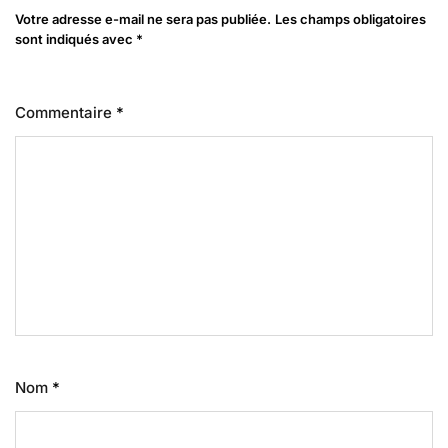
Votre adresse e-mail ne sera pas publiée.
Les champs obligatoires
sont indiqués avec
*
Commentaire
*
Nom
*