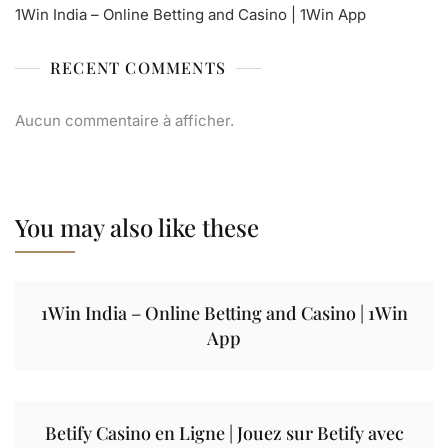
1Win India – Online Betting and Casino | 1Win App
RECENT COMMENTS
Aucun commentaire à afficher.
You may also like these
1Win India – Online Betting and Casino | 1Win
App
Betify Casino en Ligne | Jouez sur Betify avec