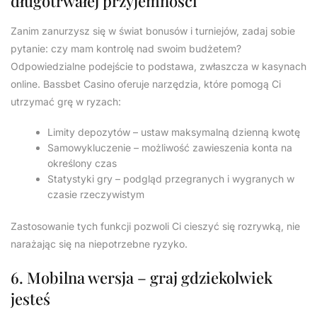
długotrwałej przyjemności
Zanim zanurzysz się w świat bonusów i turniejów, zadaj sobie
pytanie: czy mam kontrolę nad swoim budżetem?
Odpowiedzialne podejście to podstawa, zwłaszcza w kasynach
online. Bassbet Casino oferuje narzędzia, które pomogą Ci
utrzymać grę w ryzach:
Limity depozytów – ustaw maksymalną dzienną kwotę
Samowykluczenie – możliwość zawieszenia konta na
określony czas
Statystyki gry – podgląd przegranych i wygranych w
czasie rzeczywistym
Zastosowanie tych funkcji pozwoli Ci cieszyć się rozrywką, nie
narażając się na niepotrzebne ryzyko.
6. Mobilna wersja – graj gdziekolwiek
jesteś