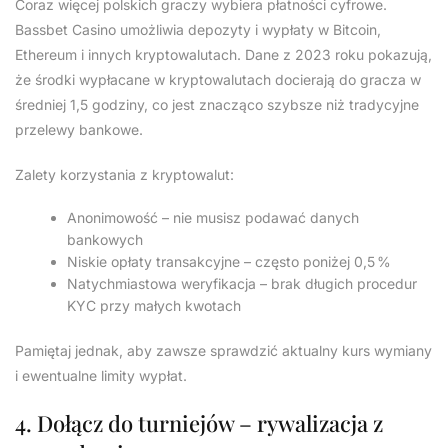
Coraz więcej polskich graczy wybiera płatności cyfrowe.
Bassbet Casino umożliwia depozyty i wypłaty w Bitcoin,
Ethereum i innych kryptowalutach. Dane z 2023 roku pokazują,
że środki wypłacane w kryptowalutach docierają do gracza w
średniej 1,5 godziny, co jest znacząco szybsze niż tradycyjne
przelewy bankowe.
Zalety korzystania z kryptowalut:
Anonimowość – nie musisz podawać danych
bankowych
Niskie opłaty transakcyjne – często poniżej 0,5 %
Natychmiastowa weryfikacja – brak długich procedur
KYC przy małych kwotach
Pamiętaj jednak, aby zawsze sprawdzić aktualny kurs wymiany
i ewentualne limity wypłat.
4. Dołącz do turniejów – rywalizacja z