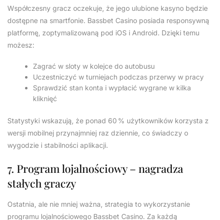
Współczesny gracz oczekuje, że jego ulubione kasyno będzie
dostępne na smartfonie. Bassbet Casino posiada responsywną
platformę, zoptymalizowaną pod iOS i Android. Dzięki temu
możesz:
Zagrać w sloty w kolejce do autobusu
Uczestniczyć w turniejach podczas przerwy w pracy
Sprawdzić stan konta i wypłacić wygrane w kilka
kliknięć
Statystyki wskazują, że ponad 60 % użytkowników korzysta z
wersji mobilnej przynajmniej raz dziennie, co świadczy o
wygodzie i stabilności aplikacji.
7. Program lojalnościowy – nagradza
stałych graczy
Ostatnia, ale nie mniej ważna, strategia to wykorzystanie
programu lojalnościowego Bassbet Casino. Za każdą