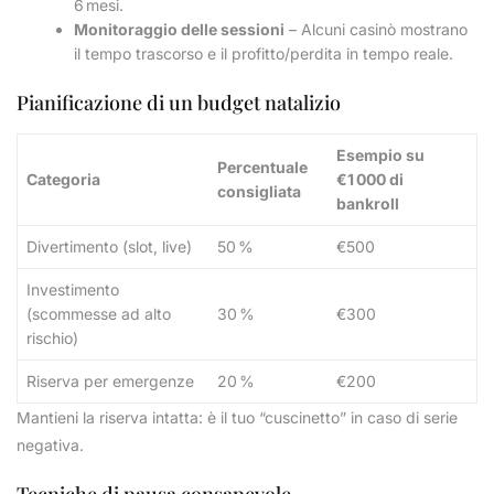
6 mesi.
Monitoraggio delle sessioni
– Alcuni casinò mostrano
il tempo trascorso e il profitto/perdita in tempo reale.
Pianificazione di un budget natalizio
Esempio su
Percentuale
Categoria
€1 000 di
consigliata
bankroll
Divertimento (slot, live)
50 %
€500
Investimento
(scommesse ad alto
30 %
€300
rischio)
Riserva per emergenze
20 %
€200
Mantieni la riserva intatta: è il tuo “cuscinetto” in caso di serie
negativa.