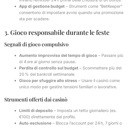
App di gestione budget
– Strumenti come “BetKeeper”
consentono di impostare avvisi quando una promozione
sta per scadere.
3. Gioco responsabile durante le feste
Segnali di gioco compulsivo
Aumento improvviso del tempo di gioco
– Passare più
di 4 ore al giorno senza pause.
Perdita di controllo sul budget
– Scommettere più del
20 % del bankroll settimanale.
Gioco per sfuggire allo stress
– Usare il casinò come
unico modo per gestire tensioni familiari o lavorative.
Strumenti offerti dai casinò
Limiti di deposito
– Imposta un tetto giornaliero (es.
€100) direttamente dal profilo.
Auto‑esclusione
– Blocca l’account per 24 h, 7 giorni o