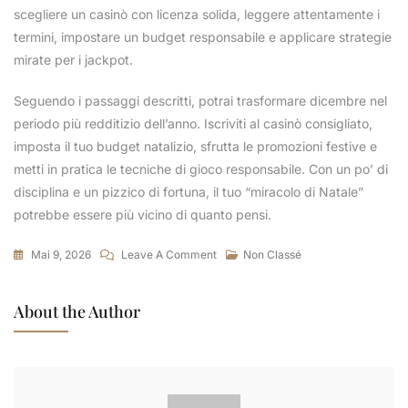
scegliere un casinò con licenza solida, leggere attentamente i
termini, impostare un budget responsabile e applicare strategie
mirate per i jackpot.
Seguendo i passaggi descritti, potrai trasformare dicembre nel
periodo più redditizio dell’anno. Iscriviti al casinò consigliato,
imposta il tuo budget natalizio, sfrutta le promozioni festive e
metti in pratica le tecniche di gioco responsabile. Con un po’ di
disciplina e un pizzico di fortuna, il tuo “miracolo di Natale”
potrebbe essere più vicino di quanto pensi.
Mai 9, 2026
Leave A Comment
Non Classé
About the Author