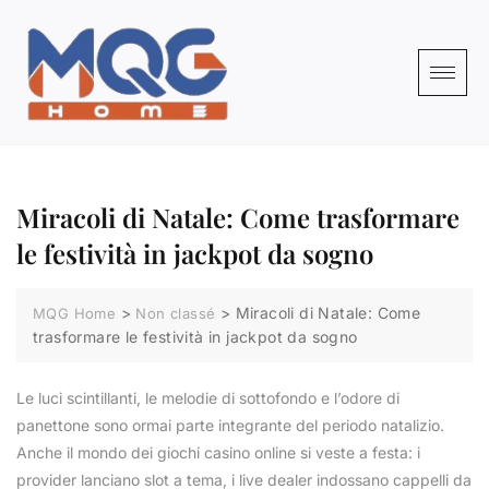
Miracoli di Natale: Come trasformare
le festività in jackpot da sogno
>
>
Miracoli di Natale: Come
MQG Home
Non classé
trasformare le festività in jackpot da sogno
Le luci scintillanti, le melodie di sottofondo e l’odore di
panettone sono ormai parte integrante del periodo natalizio.
Anche il mondo dei giochi casino online si veste a festa: i
provider lanciano slot a tema, i live dealer indossano cappelli da