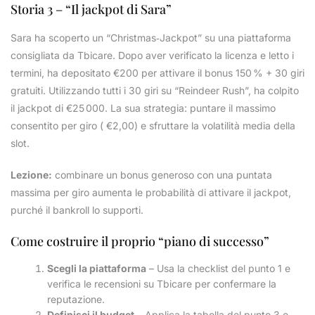
Storia 3 – “Il jackpot di Sara”
Sara ha scoperto un “Christmas‑Jackpot” su una piattaforma
consigliata da Tbicare. Dopo aver verificato la licenza e letto i
termini, ha depositato €200 per attivare il bonus 150 % + 30 giri
gratuiti. Utilizzando tutti i 30 giri su “Reindeer Rush”, ha colpito
il jackpot di €25 000. La sua strategia: puntare il massimo
consentito per giro ( €2,00) e sfruttare la volatilità media della
slot.
Lezione:
combinare un bonus generoso con una puntata
massima per giro aumenta le probabilità di attivare il jackpot,
purché il bankroll lo supporti.
Come costruire il proprio “piano di successo”
Scegli la piattaforma
– Usa la checklist del punto 1 e
verifica le recensioni su Tbicare per confermare la
reputazione.
Definisci il budget
– Applica la tabella del punto 3 e