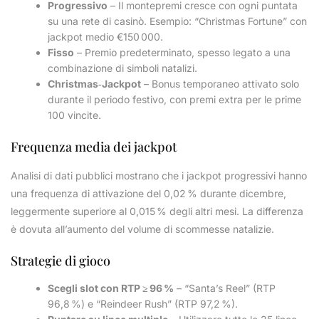
Progressivo
– Il montepremi cresce con ogni puntata
su una rete di casinò. Esempio: “Christmas Fortune” con
jackpot medio €150 000.
Fisso
– Premio predeterminato, spesso legato a una
combinazione di simboli natalizi.
Christmas‑Jackpot
– Bonus temporaneo attivato solo
durante il periodo festivo, con premi extra per le prime
100 vincite.
Frequenza media dei jackpot
Analisi di dati pubblici mostrano che i jackpot progressivi hanno
una frequenza di attivazione del 0,02 % durante dicembre,
leggermente superiore al 0,015 % degli altri mesi. La differenza
è dovuta all’aumento del volume di scommesse natalizie.
Strategie di gioco
Scegli slot con RTP ≥ 96 %
– “Santa’s Reel” (RTP
96,8 %) e “Reindeer Rush” (RTP 97,2 %).