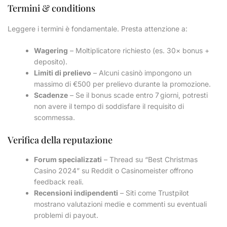
Termini & conditions
Leggere i termini è fondamentale. Presta attenzione a:
Wagering
– Moltiplicatore richiesto (es. 30× bonus +
deposito).
Limiti di prelievo
– Alcuni casinò impongono un
massimo di €500 per prelievo durante la promozione.
Scadenze
– Se il bonus scade entro 7 giorni, potresti
non avere il tempo di soddisfare il requisito di
scommessa.
Verifica della reputazione
Forum specializzati
– Thread su “Best Christmas
Casino 2024” su Reddit o Casinomeister offrono
feedback reali.
Recensioni indipendenti
– Siti come Trustpilot
mostrano valutazioni medie e commenti su eventuali
problemi di payout.