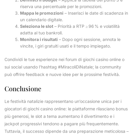
riserva una percentuale per le promozioni.
Mappa le promozioni
– Inserisci le date di scadenza in
un calendario digitale.
Seleziona le slot
– Priorità a RTP ≥ 96 % e volatilità
adatta al tuo bankroll.
Monitora i risultati
– Dopo ogni sessione, annota le
vincite, i giri gratuiti usati e il tempo impiegato.
Condividi le tue esperienze nei forum di giochi casino online o
sui social usando l’hashtag #MiracoliDiNatale; la community
può offrire feedback e nuove idee per le prossime festività.
Conclusione
Le festività natalizie rappresentano un’occasione unica per i
giocatori di giochi casino online: le piattaforme rilasciano bonus
più generosi, le slot a tema aumentano il divertimento e i
jackpot progressivi tendono a pagare più frequentemente.
Tuttavia, il successo dipende da una preparazione meticolosa –