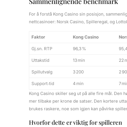
Sammenlignende benchmark
For å forstå Kong Casino sin posisjon, sammenli
nettcasinoer: Norsk Casino, Spilleregal, og Lotto
Faktor
Kong Casino
Nor
Gj.sn. RTP
96,3 %
95,
Uttakstid
13 min
22 
Spillutvalg
3 200
2 9
Support‑tid
4 min
7 mi
Kong Casino skiller seg ut på alle fire mål. Den 
mer tilbake per krone de satser. Den kortere utta
brukes raskere, noe som igjen kan påvirke spillere
Hvorfor dette er viktig for spilleren