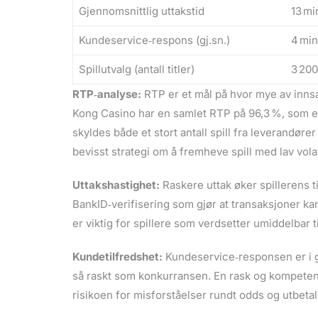
Gjennomsnittlig uttakstid
13 mi
Kundeservice‑respons (gj.sn.)
4 min
Spillutvalg (antall titler)
3 200
RTP‑analyse:
RTP er et mål på hvor mye av innsats
Kong Casino har en samlet RTP på 96,3 %, som e
skyldes både et stort antall spill fra leverandø
bevisst strategi om å fremheve spill med lav vola
Uttakshastighet:
Raskere uttak øker spillerens t
BankID‑verifisering som gjør at transaksjoner kan f
er viktig for spillere som verdsetter umiddelbar t
Kundetilfredshet:
Kundeservice‑responsen er i gj
så raskt som konkurransen. En rask og kompetent 
risikoen for misforståelser rundt odds og utbetal