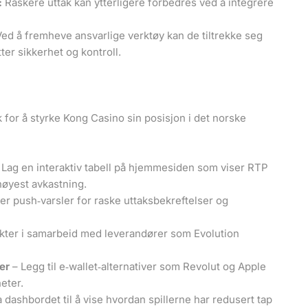
:
Raskere uttak kan ytterligere forbedres ved å integrere
ed å fremheve ansvarlige verktøy kan de tiltrekke seg
er sikkerhet og kontroll.
k for å styrke Kong Casino sin posisjon i det norske
 Lag en interaktiv tabell på hjemmesiden som viser RTP
r høyest avkastning.
r push‑varsler for raske uttaksbekreftelser og
ekter i samarbeid med leverandører som Evolution
er
– Legg til e‑wallet‑alternativer som Revolut og Apple
eter.
a dashbordet til å vise hvordan spillerne har redusert tap