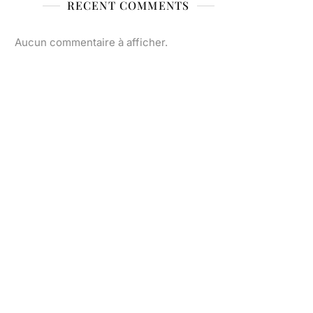
RECENT COMMENTS
Aucun commentaire à afficher.