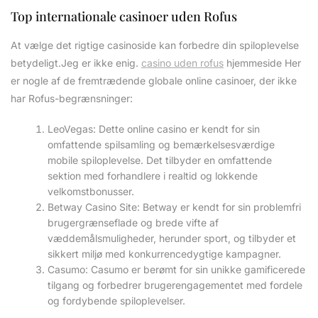
Top internationale casinoer uden Rofus
At vælge det rigtige casinoside kan forbedre din spiloplevelse
betydeligt.Jeg er ikke enig.
casino uden rofus
hjemmeside Her
er nogle af de fremtrædende globale online casinoer, der ikke
har Rofus-begrænsninger:
LeoVegas: Dette online casino er kendt for sin
omfattende spilsamling og bemærkelsesværdige
mobile spiloplevelse. Det tilbyder en omfattende
sektion med forhandlere i realtid og lokkende
velkomstbonusser.
Betway Casino Site: Betway er kendt for sin problemfri
brugergrænseflade og brede vifte af
væddemålsmuligheder, herunder sport, og tilbyder et
sikkert miljø med konkurrencedygtige kampagner.
Casumo: Casumo er berømt for sin unikke gamificerede
tilgang og forbedrer brugerengagementet med fordele
og fordybende spiloplevelser.