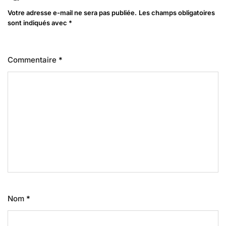
Votre adresse e-mail ne sera pas publiée.
Les champs obligatoires
sont indiqués avec
*
Commentaire
*
Nom
*