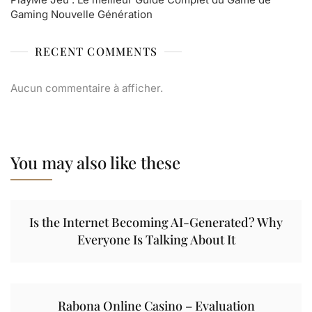
Gaming Nouvelle Génération
RECENT COMMENTS
Aucun commentaire à afficher.
You may also like these
Is the Internet Becoming AI-Generated? Why
Everyone Is Talking About It
Rabona Online Casino – Evaluation