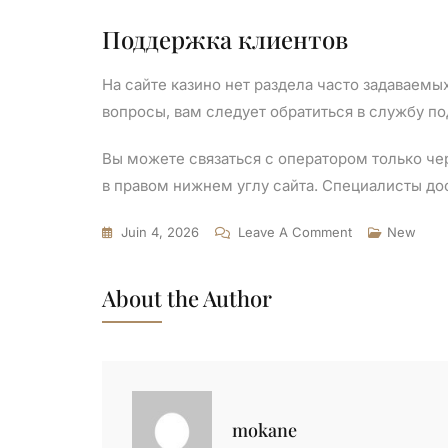
Поддержка клиентов
На сайте казино нет раздела часто задаваемы
вопросы, вам следует обратиться в службу п
Вы можете связаться с оператором только ч
в правом нижнем углу сайта. Специалисты дос
Juin 4, 2026
Leave A Comment
New
About the Author
mokane