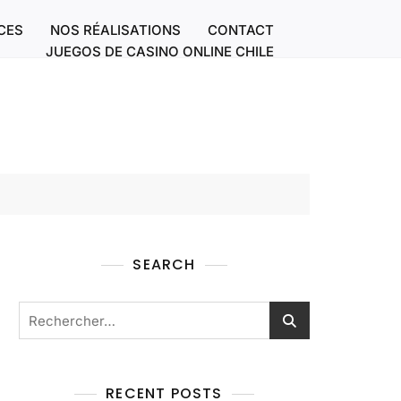
CES
NOS RÉALISATIONS
CONTACT
JUEGOS DE CASINO ONLINE CHILE
SEARCH
RECENT POSTS