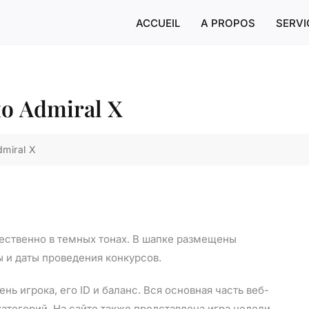
ACCUEIL
A PROPOS
SERVI
о Admiral X
miral X
ественно в темных тонах. В шапке размещены
ы и даты проведения конкурсов.
ь игрока, его ID и баланс. Вся основная часть веб-
атегорий. На сайте также представлена ​​игра недели,