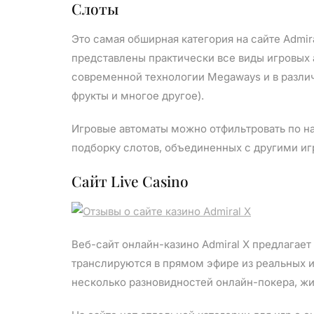
Слоты
Это самая обширная категория на сайте Admir
представлены практически все виды игровых а
современной технологии Megaways и в различ
фрукты и многое другое).
Игровые автоматы можно отфильтровать по н
подборку слотов, объединенных с другими иг
Сайт Live Casino
Веб-сайт онлайн-казино Admiral X предлагае
транслируются в прямом эфире из реальных иг
несколько разновидностей онлайн-покера, жи