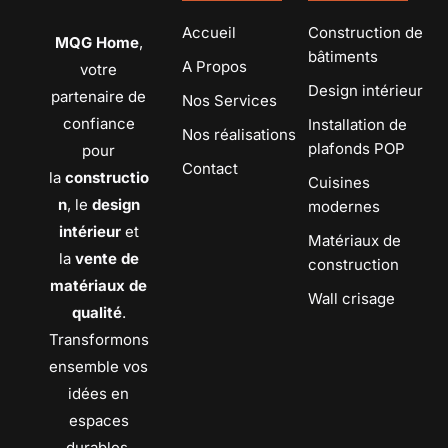
Accueil
Construction de
MQG Home
,
bâtiments
A Propos
votre
Design intérieur
partenaire de
Nos Services
confiance
Installation de
Nos réalisations
plafonds POP
pour
Contact
la
constructio
Cuisines
n
, le
design
modernes
intérieur
et
Matériaux de
la
vente de
construction
matériaux de
Wall crisage
qualité
.
Transformons
ensemble vos
idées en
espaces
durables,