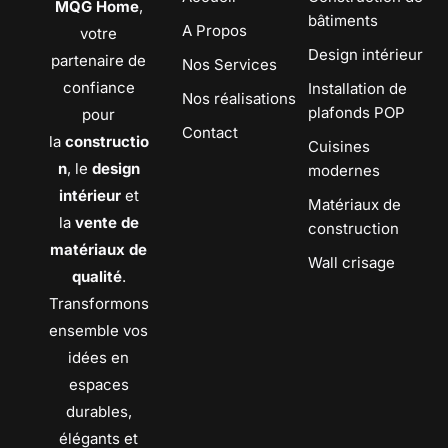
MQG Home
,
bâtiments
A Propos
votre
Design intérieur
partenaire de
Nos Services
confiance
Installation de
Nos réalisations
plafonds POP
pour
Contact
la
constructio
Cuisines
n
, le
design
modernes
intérieur
et
Matériaux de
la
vente de
construction
matériaux de
Wall crisage
qualité
.
Transformons
ensemble vos
idées en
espaces
durables,
élégants et