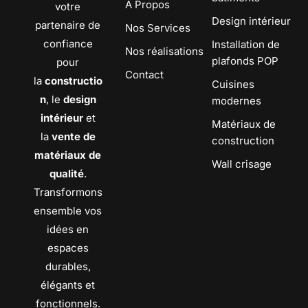
A Propos
votre
Design intérieur
partenaire de
Nos Services
confiance
Installation de
Nos réalisations
plafonds POP
pour
Contact
la
constructio
Cuisines
n
, le
design
modernes
intérieur
et
Matériaux de
la
vente de
construction
matériaux de
Wall crisage
qualité
.
Transformons
ensemble vos
idées en
espaces
durables,
élégants et
fonctionnels.