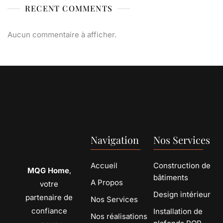
RECENT COMMENTS
Aucun commentaire à afficher.
Navigation
Nos Services
Accueil
Construction de
MQG Home
,
bâtiments
A Propos
votre
Design intérieur
partenaire de
Nos Services
confiance
Installation de
Nos réalisations