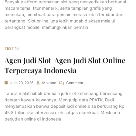
Banyak platform permainan slot yang menyediakan berbagai
macam tema, fitur menarik, serta tampilan grafis yang
memukau, membuat para pemain merasa lebih terhibur dan
tertantang. Slot online juga lebih mudah diakses melalui
perangkat mobile, memungkinkan pemain
TEST_10
Agen Judi Slot ️ Agen Judi Slot Online
Terpercaya Indonesia
Juin 23, 2026
Mokane
Comment
Tapi ia malah sibuk bermain judi slot ketimbang berbincang
dengan kawan-kawannya. Mengutip data PPATK, Budi
menyampaikan bahwa deposit judi online bisa berkurang Rp
45,8 triliun jika intervensi oleh satgas diperkuat. Meskipun
perjudian online di Indonesia