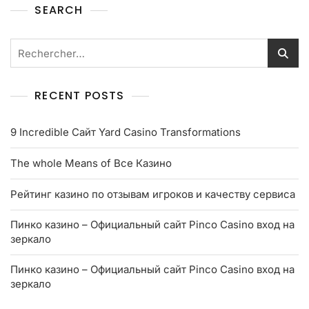
SEARCH
RECENT POSTS
9 Incredible Сайт Yard Casino Transformations
The whole Means of Все Казино
Рейтинг казино по отзывам игроков и качеству сервиса
Пинко казино – Официальный сайт Pinco Casino вход на
зеркало
Пинко казино – Официальный сайт Pinco Casino вход на
зеркало