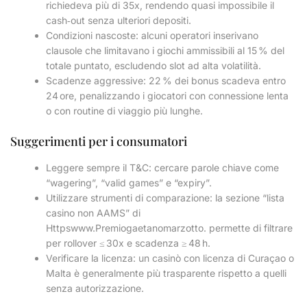
richiedeva più di 35x, rendendo quasi impossibile il
cash‑out senza ulteriori depositi.
Condizioni nascoste: alcuni operatori inserivano
clausole che limitavano i giochi ammissibili al 15 % del
totale puntato, escludendo slot ad alta volatilità.
Scadenze aggressive: 22 % dei bonus scadeva entro
24 ore, penalizzando i giocatori con connessione lenta
o con routine di viaggio più lunghe.
Suggerimenti per i consumatori
Leggere sempre il T&C: cercare parole chiave come
“wagering”, “valid games” e “expiry”.
Utilizzare strumenti di comparazione: la sezione “lista
casino non AAMS” di
Httpswww.Premiogaetanomarzotto. permette di filtrare
per rollover ≤ 30x e scadenza ≥ 48 h.
Verificare la licenza: un casinò con licenza di Curaçao o
Malta è generalmente più trasparente rispetto a quelli
senza autorizzazione.