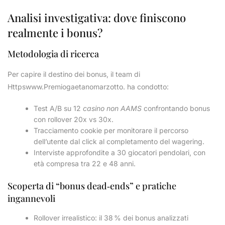
Analisi investigativa: dove finiscono
realmente i bonus?
Metodologia di ricerca
Per capire il destino dei bonus, il team di
Httpswww.Premiogaetanomarzotto. ha condotto:
Test A/B su 12
casino non AAMS
confrontando bonus
con rollover 20x vs 30x.
Tracciamento cookie per monitorare il percorso
dell’utente dal click al completamento del wagering.
Interviste approfondite a 30 giocatori pendolari, con
età compresa tra 22 e 48 anni.
Scoperta di “bonus dead‑ends” e pratiche
ingannevoli
Rollover irrealistico: il 38 % dei bonus analizzati