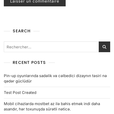
SEARCH
RECENT POSTS
Pin-up oyunlarında sadəlik və cəlbedici dizaynın təsiri nə
qədər güclüdür
Test Post Created
Mobil cihazlarda mostbet az ilə bahis etmək indi daha
asandır, hər toxunuşda sürətli nəticə.