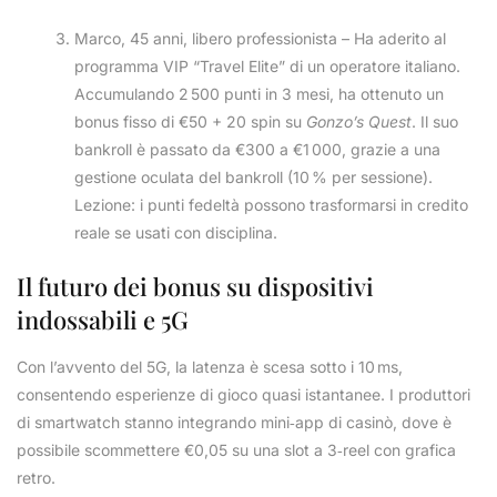
Marco, 45 anni, libero professionista – Ha aderito al
programma VIP “Travel Elite” di un operatore italiano.
Accumulando 2 500 punti in 3 mesi, ha ottenuto un
bonus fisso di €50 + 20 spin su
Gonzo’s Quest
. Il suo
bankroll è passato da €300 a €1 000, grazie a una
gestione oculata del bankroll (10 % per sessione).
Lezione: i punti fedeltà possono trasformarsi in credito
reale se usati con disciplina.
Il futuro dei bonus su dispositivi
indossabili e 5G
Con l’avvento del 5G, la latenza è scesa sotto i 10 ms,
consentendo esperienze di gioco quasi istantanee. I produttori
di smartwatch stanno integrando mini‑app di casinò, dove è
possibile scommettere €0,05 su una slot a 3‑reel con grafica
retro.