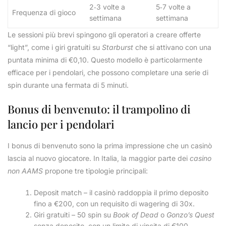
2‑3 volte a
5‑7 volte a
Frequenza di gioco
settimana
settimana
Le sessioni più brevi spingono gli operatori a creare offerte
“light”, come i giri gratuiti su
Starburst
che si attivano con una
puntata minima di €0,10. Questo modello è particolarmente
efficace per i pendolari, che possono completare una serie di
spin durante una fermata di 5 minuti.
Bonus di benvenuto: il trampolino di
lancio per i pendolari
I bonus di benvenuto sono la prima impressione che un casinò
lascia al nuovo giocatore. In Italia, la maggior parte dei
casino
non AAMS
propone tre tipologie principali:
Deposit match – il casinò raddoppia il primo deposito
fino a €200, con un requisito di wagering di 30x.
Giri gratuiti – 50 spin su
Book of Dead
o
Gonzo’s Quest
senza deposito, con un limite di vincita di €100.