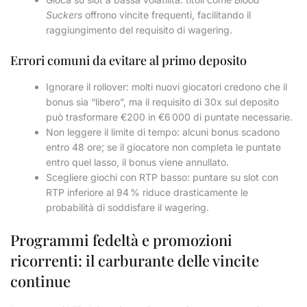
Suckers
offrono vincite frequenti, facilitando il
raggiungimento del requisito di wagering.
Errori comuni da evitare al primo deposito
Ignorare il rollover: molti nuovi giocatori credono che il
bonus sia “libero”, ma il requisito di 30x sul deposito
può trasformare €200 in €6 000 di puntate necessarie.
Non leggere il limite di tempo: alcuni bonus scadono
entro 48 ore; se il giocatore non completa le puntate
entro quel lasso, il bonus viene annullato.
Scegliere giochi con RTP basso: puntare su slot con
RTP inferiore al 94 % riduce drasticamente le
probabilità di soddisfare il wagering.
Programmi fedeltà e promozioni
ricorrenti: il carburante delle vincite
continue