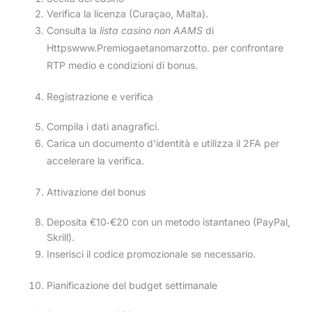
Verifica la licenza (Curaçao, Malta).
Consulta la
lista casino non AAMS
di
Httpswww.Premiogaetanomarzotto. per confrontare
RTP medio e condizioni di bonus.
Registrazione e verifica
Compila i dati anagrafici.
Carica un documento d’identità e utilizza il 2FA per
accelerare la verifica.
Attivazione del bonus
Deposita €10‑€20 con un metodo istantaneo (PayPal,
Skrill).
Inserisci il codice promozionale se necessario.
Pianificazione del budget settimanale