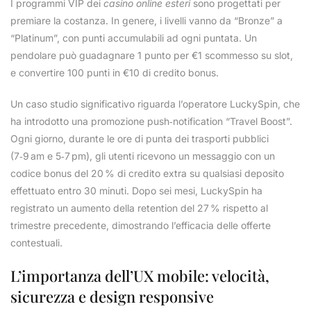
I programmi VIP dei
casino online esteri
sono progettati per
premiare la costanza. In genere, i livelli vanno da “Bronze” a
“Platinum”, con punti accumulabili ad ogni puntata. Un
pendolare può guadagnare 1 punto per €1 scommesso su slot,
e convertire 100 punti in €10 di credito bonus.
Un caso studio significativo riguarda l’operatore LuckySpin, che
ha introdotto una promozione push‑notification “Travel Boost”.
Ogni giorno, durante le ore di punta dei trasporti pubblici
(7‑9 am e 5‑7 pm), gli utenti ricevono un messaggio con un
codice bonus del 20 % di credito extra su qualsiasi deposito
effettuato entro 30 minuti. Dopo sei mesi, LuckySpin ha
registrato un aumento della retention del 27 % rispetto al
trimestre precedente, dimostrando l’efficacia delle offerte
contestuali.
L’importanza dell’UX mobile: velocità,
sicurezza e design responsive