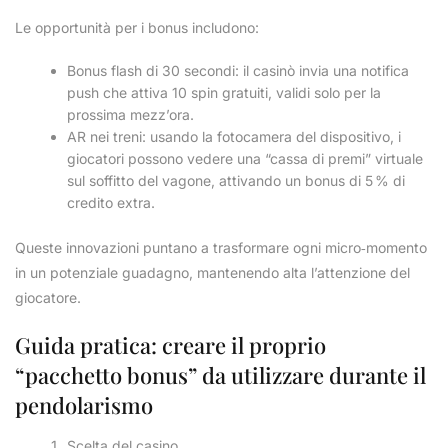
Le opportunità per i bonus includono:
Bonus flash di 30 secondi: il casinò invia una notifica
push che attiva 10 spin gratuiti, validi solo per la
prossima mezz’ora.
AR nei treni: usando la fotocamera del dispositivo, i
giocatori possono vedere una “cassa di premi” virtuale
sul soffitto del vagone, attivando un bonus di 5 % di
credito extra.
Queste innovazioni puntano a trasformare ogni micro‑momento
in un potenziale guadagno, mantenendo alta l’attenzione del
giocatore.
Guida pratica: creare il proprio
“pacchetto bonus” da utilizzare durante il
pendolarismo
Scelta del casino