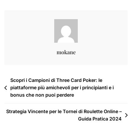
mokane
Scopri i Campioni di Three Card Poker: le
piattaforme più amichevoli per i principianti e i
bonus che non puoi perdere
Strategia Vincente per le Tornei di Roulette Online –
Guida Pratica 2024