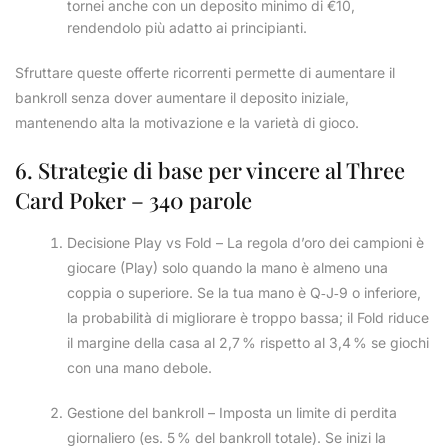
tornei anche con un deposito minimo di €10,
rendendolo più adatto ai principianti.
Sfruttare queste offerte ricorrenti permette di aumentare il
bankroll senza dover aumentare il deposito iniziale,
mantenendo alta la motivazione e la varietà di gioco.
6. Strategie di base per vincere al Three
Card Poker – 340 parole
Decisione Play vs Fold – La regola d’oro dei campioni è
giocare (Play) solo quando la mano è almeno una
coppia o superiore. Se la tua mano è Q‑J‑9 o inferiore,
la probabilità di migliorare è troppo bassa; il Fold riduce
il margine della casa al 2,7 % rispetto al 3,4 % se giochi
con una mano debole.
Gestione del bankroll – Imposta un limite di perdita
giornaliero (es. 5 % del bankroll totale). Se inizi la