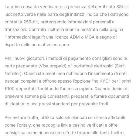
La prima cosa da verificare è la presenza del certificato SSL: il
lucchetto verde nella barra degli indirizzi indica che i dati sono
criptati a 256‑bit, proteggendo informazioni personali e
transazioni. Controlla inoltre la licenza mostrata nella pagina
“Informazioni legali”; una licenza ADM o MGA è segno di
rispetto delle normative europee.
Per i nuovi giocatori, i metodi di pagamento consigliati sono le
carte prepagate (Visa prepaid) e i portafogli elettronici (Skrill,
Neteller). Questi strumenti non richiedono l’inserimento di dati
bancari completi e offrono spesso l’opzione “no KYC” per i primi
€100 depositati, facilitando l’accesso rapido. Quando decidi di
prelevare somme più consistenti, preparati a fornire documenti
di identità: è una prassi standard per prevenire frodi.
Per evitare truffe, utilizza solo siti elencati su risorse affidabili
come Foritaly, che raccoglie link a casinò verificati e offre
consigli su come riconoscere offerte troppo allettanti. Inoltre,