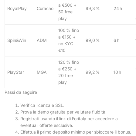
a €500 +
RoyalPlay
Curacao
99,3 %
24 h
50 free
play
100 % fino
a €150 +
Spin&Win
ADM
99,0 %
6 h
no KYC
€10
120 % fino
a €250 +
PlayStar
MGA
99,2 %
10 h
20 free
play
Passi da seguire
Verifica licenza e SSL.
Prova la demo gratuita per valutare fluidità.
Registrati usando il link di Foritaly per accedere a
eventuali offerte esclusive.
Effettua il primo deposito minimo per sbloccare il bonus.