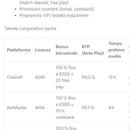
(match deposit, free play)
Promozioni ricorrenti (tornei, cashback)
Programma VIP/ fedeltà trasparente
Tabella comparativa rapida
Tempo
Bonus
RTP
Piattaforma
Licenza
prelievo
benvenuto
(Ante‑Play)
medio
100 % fino
a €200 +
CasinoX
ADM
99,2 %
12 h
25 free
play
150 % fino
a €300 +
BetMaster
MGA
99,1 %
8 h
10 %
cashback
200 % fino