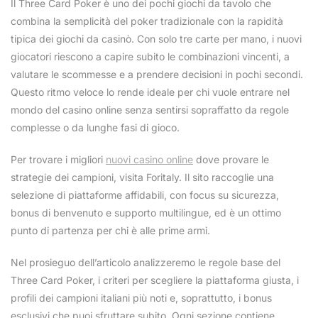
Il Three Card Poker è uno dei pochi giochi da tavolo che
combina la semplicità del poker tradizionale con la rapidità
tipica dei giochi da casinò. Con solo tre carte per mano, i nuovi
giocatori riescono a capire subito le combinazioni vincenti, a
valutare le scommesse e a prendere decisioni in pochi secondi.
Questo ritmo veloce lo rende ideale per chi vuole entrare nel
mondo del casino online senza sentirsi sopraffatto da regole
complesse o da lunghe fasi di gioco.
Per trovare i migliori
nuovi casino online
dove provare le
strategie dei campioni, visita Foritaly. Il sito raccoglie una
selezione di piattaforme affidabili, con focus su sicurezza,
bonus di benvenuto e supporto multilingue, ed è un ottimo
punto di partenza per chi è alle prime armi.
Nel prosieguo dell’articolo analizzeremo le regole base del
Three Card Poker, i criteri per scegliere la piattaforma giusta, i
profili dei campioni italiani più noti e, soprattutto, i bonus
esclusivi che puoi sfruttare subito. Ogni sezione contiene