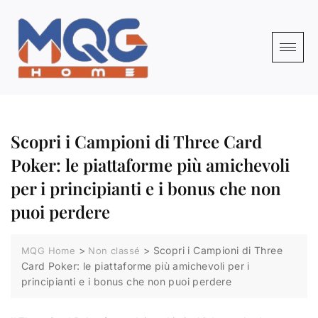
Scopri i Campioni di Three Card
Poker: le piattaforme più amichevoli
per i principianti e i bonus che non
puoi perdere
>
>
Scopri i Campioni di Three
MQG Home
Non classé
Card Poker: le piattaforme più amichevoli per i
principianti e i bonus che non puoi perdere