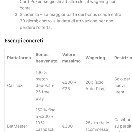
Card Poker; se giochi ad altre slot, il wagering non
conta.
Scadenza – La maggior parte dei bonus scade entro
30 giorni; controlla la data di attivazione per non
perdere l’offerta.
Esempi concreti
Bonus
Valore
Piattaforma
Wagering
Restrizi
benvenuto
massimo
100 %
match
Solo per
€200 +
20x (solo
CasinoX
deposit +
nuovi
€25
Ante‑Play)
25 free
utenti
play
150 % fino
a €300 +
Cashbac
10 %
25x (tutte le
BetMaster
€300
su perdit
cashback
scommesse)