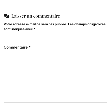
Laisser un commentaire
Votre adresse e-mail ne sera pas publiée.
Les champs obligatoires
sont indiqués avec
*
Commentaire
*