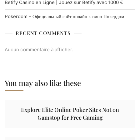
Betify Casino en Ligne | Jouez sur Betify avec 1000 €
Pokerdom – Официальный сайт онлайн казино Покердом
RECENT COMMENTS
Aucun commentaire à afficher.
You may also like these
Explore Elite Online Poker Sites Not on
Gamstop for Free Gaming