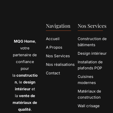
Navigation
Nos Services
Accueil
Construction de
MQG Home
,
bâtiments
A Propos
votre
Design intérieur
partenaire de
Nos Services
confiance
Installation de
Nos réalisations
plafonds POP
pour
Contact
la
constructio
Cuisines
n
, le
design
modernes
intérieur
et
Matériaux de
la
vente de
construction
matériaux de
Wall crisage
qualité
.