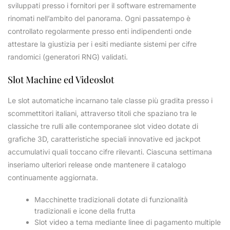
sviluppati presso i fornitori per il software estremamente
rinomati nell’ambito del panorama. Ogni passatempo è
controllato regolarmente presso enti indipendenti onde
attestare la giustizia per i esiti mediante sistemi per cifre
randomici (generatori RNG) validati.
Slot Machine ed Videoslot
Le slot automatiche incarnano tale classe più gradita presso i
scommettitori italiani, attraverso titoli che spaziano tra le
classiche tre rulli alle contemporanee slot video dotate di
grafiche 3D, caratteristiche speciali innovative ed jackpot
accumulativi quali toccano cifre rilevanti. Ciascuna settimana
inseriamo ulteriori release onde mantenere il catalogo
continuamente aggiornata.
Macchinette tradizionali dotate di funzionalità
tradizionali e icone della frutta
Slot video a tema mediante linee di pagamento multiple