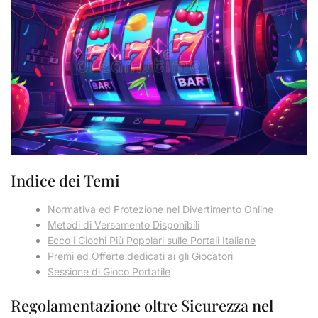
Indice dei Temi
Normativa ed Protezione nel Divertimento Online
Metodi di Versamento Disponibili
Ecco i Giochi Più Popolari sulle Portali Italiane
Premi ed Offerte dedicati ai gli Giocatori
Sessione di Gioco Portatile
Regolamentazione oltre Sicurezza nel