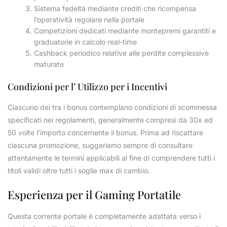
Sistema fedeltà mediante crediti che ricompensa
l’operatività regolare nella portale
Competizioni dedicati mediante montepremi garantiti e
graduatorie in calcolo real-time
Cashback periodico relative alle perdite complessive
maturate
Condizioni per l’ Utilizzo per i Incentivi
Ciascuno dei tra i bonus contemplano condizioni di scommessa
specificati nei regolamenti, generalmente compresi da 30x ed
50 volte l’importo concernente il bonus. Prima ad riscattare
ciascuna promozione, suggeriamo sempre di consultare
attentamente le termini applicabili al fine di comprendere tutti i
titoli validi oltre tutti i soglie max di cambio.
Esperienza per il Gaming Portatile
Questa corrente portale è completamente adattata verso i