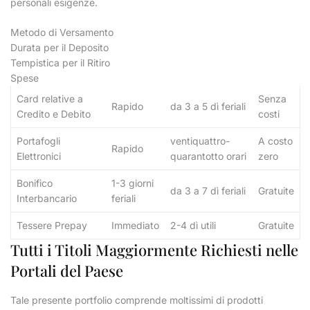
personali esigenze.
Metodo di Versamento
Durata per il Deposito
Tempistica per il Ritiro
Spese
Card relative a
Senza
Rapido
da 3 a 5 dì feriali
Credito e Debito
costi
Portafogli
ventiquattro-
A costo
Rapido
Elettronici
quarantotto orari
zero
Bonifico
1-3 giorni
da 3 a 7 dì feriali
Gratuite
Interbancario
feriali
Tessere Prepay
Immediato
2-4 dì utili
Gratuite
Tutti i Titoli Maggiormente Richiesti nelle
Portali del Paese
Tale presente portfolio comprende moltissimi di prodotti