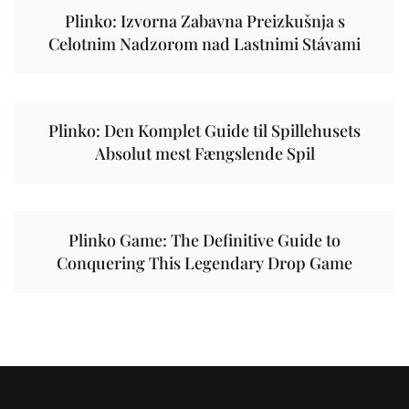
Plinko: Izvorna Zabavna Preizkušnja s
Celotnim Nadzorom nad Lastnimi Stávami
Plinko: Den Komplet Guide til Spillehusets
Absolut mest Fængslende Spil
Plinko Game: The Definitive Guide to
Conquering This Legendary Drop Game